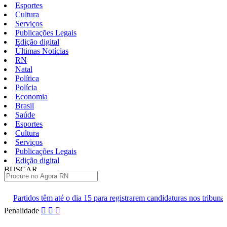
Esportes
Cultura
Serviços
Publicações Legais
Edição digital
Últimas Notícias
RN
Natal
Política
Polícia
Economia
Brasil
Saúde
Esportes
Cultura
Serviços
Publicações Legais
Edição digital
BUSCAR
ÚLTIMAS
 dia 15 para registrarem candidaturas nos tribunais
Senai RN abre 
Pular
Penalidade
para
o