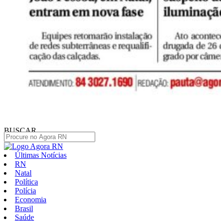
BUSCAR
Últimas Notícias
RN
Natal
Política
Polícia
Economia
Brasil
Saúde