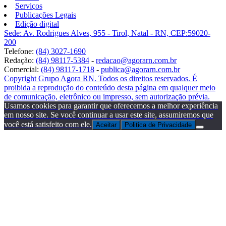
Serviços
Publicações Legais
Edição digital
Sede: Av. Rodrigues Alves, 955 - Tirol, Natal - RN, CEP:59020-
200
Telefone:
(84) 3027-1690
Redação:
(84) 98117-5384
-
redacao@agorarn.com.br
Comercial:
(84) 98117-1718
-
publica@agorarn.com.br
Copyright Grupo Agora RN. Todos os direitos reservados. É
proibida a reprodução do conteúdo desta página em qualquer meio
de comunicação, eletrônico ou impresso, sem autorização prévia.
Usamos cookies para garantir que oferecemos a melhor experiência
em nosso site. Se você continuar a usar este site, assumiremos que
você está satisfeito com ele.
Aceitar
Politica de Privacidade