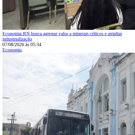
Economia
RN busca agregar valor a minerais críticos e ampliar
industrialização
07/08/2026
às
05:34
Economia