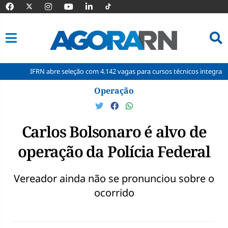
FRN abre seleção com 4.142 vagas para cursos técnicos integrados
AB
Pular
Operação
para
o
conteúdo
Carlos Bolsonaro é alvo de
operação da Polícia Federal
Vereador ainda não se pronunciou sobre o
ocorrido