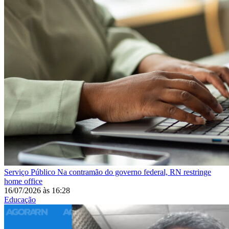
Serviço Público
Na contramão do governo federal, RN restringe
home office
16/07/2026
às
16:28
Educação