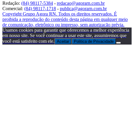
Redação:
(84) 98117-5384
-
redacao@agorarn.com.br
Comercial:
(84) 98117-1718
-
publica@agorarn.com.br
Copyright Grupo Agora RN. Todos os direitos reservados. É
proibida a reprodução do conteúdo desta página em qualquer meio
de comunicação, eletrônico ou impresso, sem autorização prévia.
Usamos cookies para garantir que oferecemos a melhor experiência
em nosso site. Se você continuar a usar este site, assumiremos que
você está satisfeito com ele.
Aceitar
Politica de Privacidade