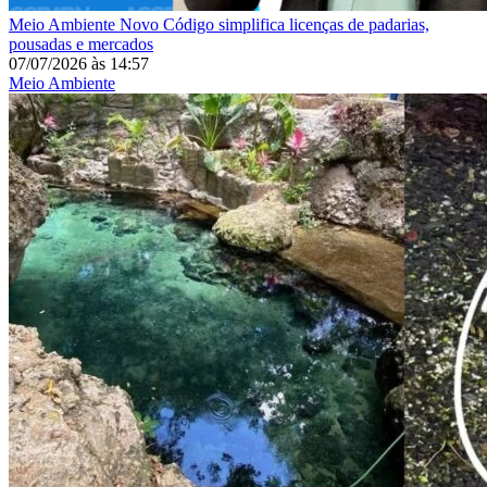
Meio Ambiente
Novo Código simplifica licenças de padarias,
pousadas e mercados
07/07/2026
às
14:57
Meio Ambiente