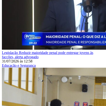
Legislação
Reduzir maioridade penal pode entregar jovens às
facções, alerta advogado
31/07/2026
às
12:58
Educação e Segurança