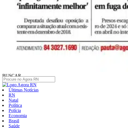
BUSCAR
Últimas Notícias
RN
Natal
Política
Polícia
Economia
Brasil
Saúde