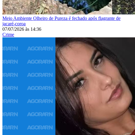
Meio Ambiente
Olheiro de Pureza é fechado após flagrante de
jacaré-coroa
07/07/2026
às
14:36
Crime