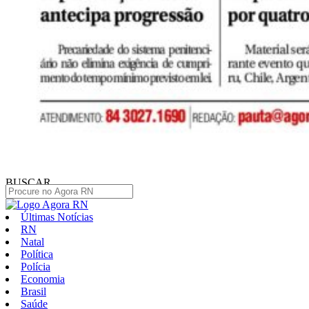
BUSCAR
Últimas Notícias
RN
Natal
Política
Polícia
Economia
Brasil
Saúde