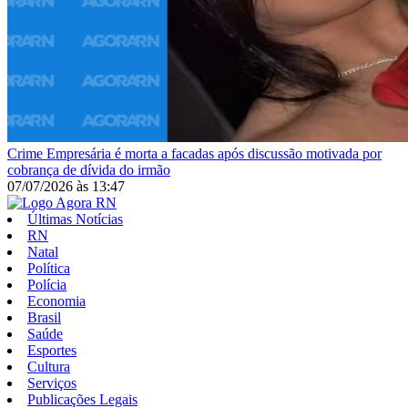
Crime
Empresária é morta a facadas após discussão motivada por
cobrança de dívida do irmão
07/07/2026
às
13:47
Últimas Notícias
RN
Natal
Política
Polícia
Economia
Brasil
Saúde
Esportes
Cultura
Serviços
Publicações Legais