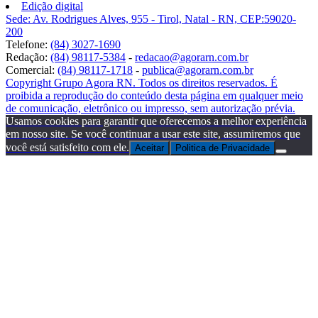
Edição digital
Sede: Av. Rodrigues Alves, 955 - Tirol, Natal - RN, CEP:59020-
200
Telefone:
(84) 3027-1690
Redação:
(84) 98117-5384
-
redacao@agorarn.com.br
Comercial:
(84) 98117-1718
-
publica@agorarn.com.br
Copyright Grupo Agora RN. Todos os direitos reservados. É
proibida a reprodução do conteúdo desta página em qualquer meio
de comunicação, eletrônico ou impresso, sem autorização prévia.
Usamos cookies para garantir que oferecemos a melhor experiência
em nosso site. Se você continuar a usar este site, assumiremos que
você está satisfeito com ele.
Aceitar
Politica de Privacidade