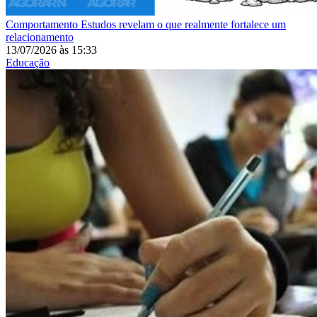
Comportamento
Estudos revelam o que realmente fortalece um
relacionamento
13/07/2026
às
15:33
Educação