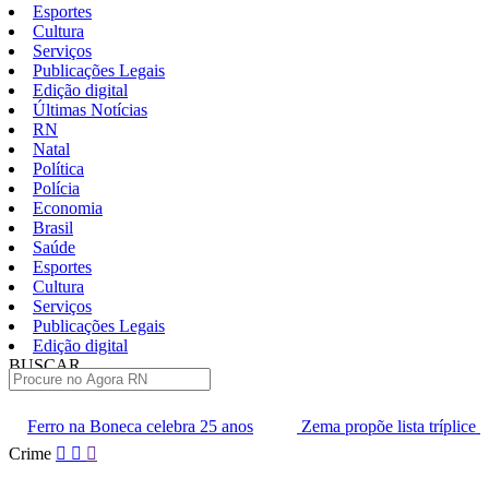
Esportes
Cultura
Serviços
Publicações Legais
Edição digital
Últimas Notícias
RN
Natal
Política
Polícia
Economia
Brasil
Saúde
Esportes
Cultura
Serviços
Publicações Legais
Edição digital
BUSCAR
ÚLTIMAS
elebra 25 anos
Zema propõe lista tríplice para escolha dos mini
Pular
Crime
para
o