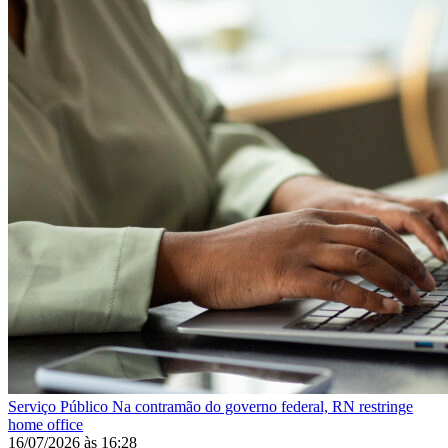
Serviço Público
Na contramão do governo federal, RN restringe
home office
16/07/2026
às
16:28