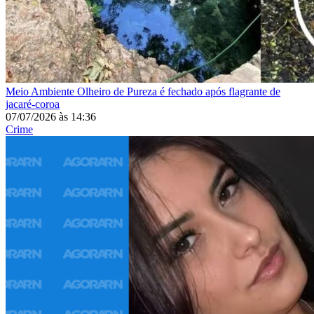
Meio Ambiente
Olheiro de Pureza é fechado após flagrante de
jacaré-coroa
07/07/2026
às
14:36
Crime