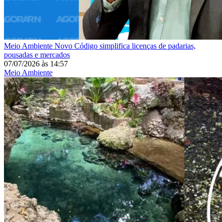
Meio Ambiente
Novo Código simplifica licenças de padarias,
pousadas e mercados
07/07/2026
às
14:57
Meio Ambiente