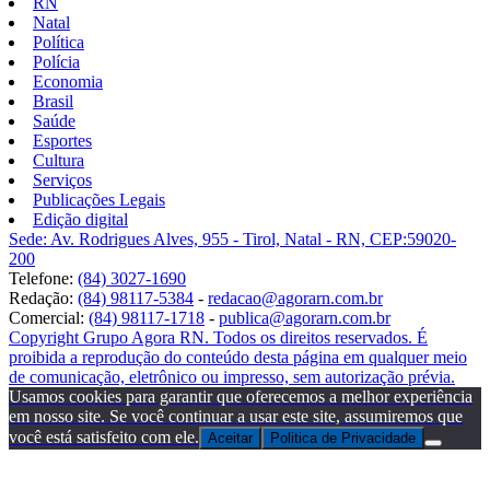
RN
Natal
Política
Polícia
Economia
Brasil
Saúde
Esportes
Cultura
Serviços
Publicações Legais
Edição digital
Sede: Av. Rodrigues Alves, 955 - Tirol, Natal - RN, CEP:59020-
200
Telefone:
(84) 3027-1690
Redação:
(84) 98117-5384
-
redacao@agorarn.com.br
Comercial:
(84) 98117-1718
-
publica@agorarn.com.br
Copyright Grupo Agora RN. Todos os direitos reservados. É
proibida a reprodução do conteúdo desta página em qualquer meio
de comunicação, eletrônico ou impresso, sem autorização prévia.
Usamos cookies para garantir que oferecemos a melhor experiência
em nosso site. Se você continuar a usar este site, assumiremos que
você está satisfeito com ele.
Aceitar
Politica de Privacidade