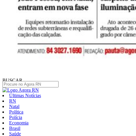
BUSCAR
Últimas Notícias
RN
Natal
Política
Polícia
Economia
Brasil
Saúde