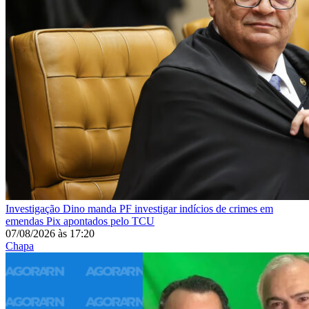
Investigação
Dino manda PF investigar indícios de crimes em
emendas Pix apontados pelo TCU
07/08/2026
às
17:20
Chapa