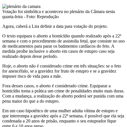
Votação foi simbólica e aconteceu no plenário da Câmara nesta
quarta-feira - Foto: Reprodução
Agora, caberá a Lira definir a data para votação do projeto.
O texto equipara o aborto a homicídio quando realizado após a 22ª
semana e com o procedimento de assistolia fetal, que consiste no uso
de medicamentos para parar os batimentos cardíacos do feto. A
medida proíbe inclusive o aborto em casos de estupro caso seja
realizado depois desse período.
Hoje, o aborto não é considerado crime em três situações: se o feto
for anencéfalo, se a gravidez for fruto de estupro e se a gravidez
impuser risco de vida para a mãe.
Fora desses casos, o aborto é considerado crime. Equiparar a
homicídio torna a prática um crime de penalidades muito mais duras.
Com a mudança, a realização do aborto poderá ser punida com uma
pena maior do que a do estupro.
Em um caso hipotético de uma mulher adulta vítima de estupro e
que interrompa a gravidez após a 22ª semana, é possível que ela seja
condenada a 20 anos de prisão, enquanto o seu estuprador fique
entre 6 e 10 anos preso.