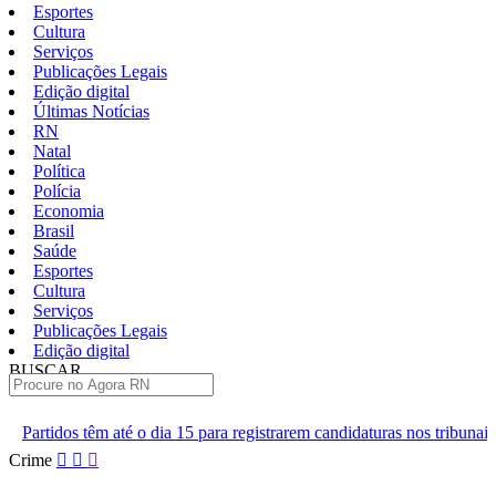
Esportes
Cultura
Serviços
Publicações Legais
Edição digital
Últimas Notícias
RN
Natal
Política
Polícia
Economia
Brasil
Saúde
Esportes
Cultura
Serviços
Publicações Legais
Edição digital
BUSCAR
ÚLTIMAS
 dia 15 para registrarem candidaturas nos tribunais
Senai RN abre 
Pular
Crime
para
o