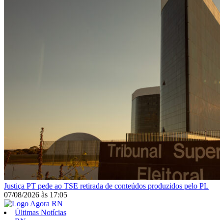
Justiça
PT pede ao TSE retirada de conteúdos produzidos pelo PL
07/08/2026
às
17:05
Últimas Notícias