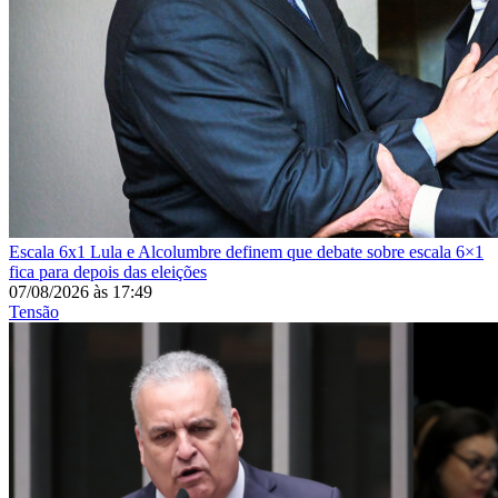
Escala 6x1
Lula e Alcolumbre definem que debate sobre escala 6×1
fica para depois das eleições
07/08/2026
às
17:49
Tensão