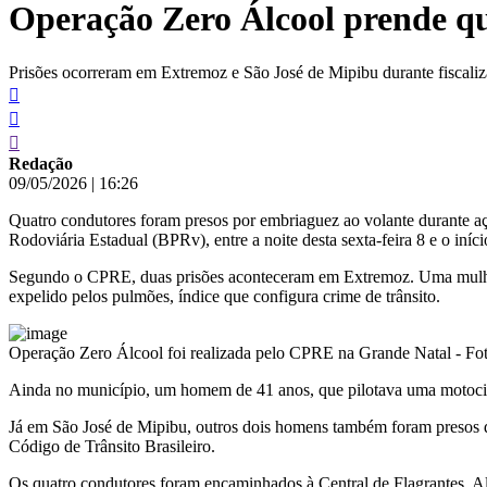
Operação Zero Álcool prende qu
conteúdo
Prisões ocorreram em Extremoz e São José de Mipibu durante fiscaliz
Redação
09/05/2026
|
16:26
Quatro condutores foram presos por embriaguez ao volante durante 
Rodoviária Estadual (BPRv), entre a noite desta sexta-feira 8 e o in
Segundo o CPRE, duas prisões aconteceram em Extremoz. Uma mulher d
expelido pelos pulmões, índice que configura crime de trânsito.
Operação Zero Álcool foi realizada pelo CPRE na Grande Natal - Fo
Ainda no município, um homem de 41 anos, que pilotava uma motocicle
Já em São José de Mipibu, outros dois homens também foram presos du
Código de Trânsito Brasileiro.
Os quatro condutores foram encaminhados à Central de Flagrantes. Alé