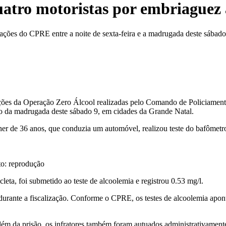
atro motoristas por embriaguez
ações do CPRE entre a noite de sexta-feira e a madrugada deste sábado
ações da Operação Zero Álcool realizadas pelo Comando de Policiament
ício da madrugada deste sábado 9, em cidades da Grande Natal.
e 36 anos, que conduzia um automóvel, realizou teste do bafômetro e 
to: reprodução
ta, foi submetido ao teste de alcoolemia e registrou 0.53 mg/l.
rante a fiscalização. Conforme o CPRE, os testes de alcoolemia aponta
m da prisão, os infratores também foram autuados administrativamente, 