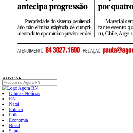
BUSCAR
Últimas Notícias
RN
Natal
Política
Polícia
Economia
Brasil
Saúde