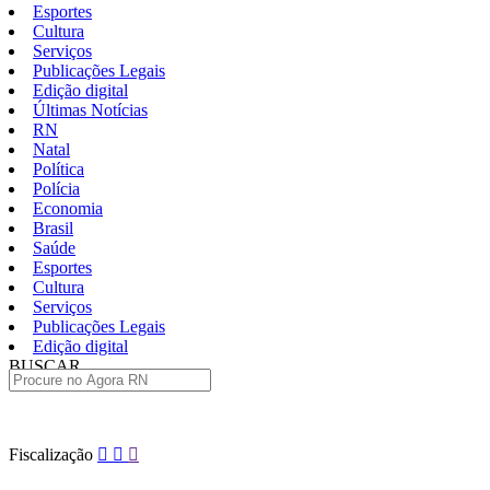
Esportes
Cultura
Serviços
Publicações Legais
Edição digital
Últimas Notícias
RN
Natal
Política
Polícia
Economia
Brasil
Saúde
Esportes
Cultura
Serviços
Publicações Legais
Edição digital
BUSCAR
ÚLTIMAS
Pular
Fiscalização
para
o