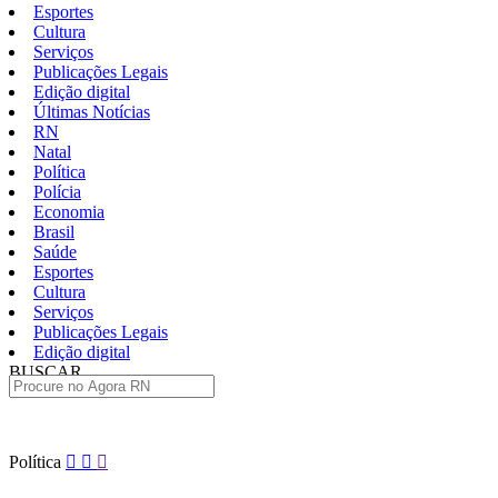
Esportes
Cultura
Serviços
Publicações Legais
Edição digital
Últimas Notícias
RN
Natal
Política
Polícia
Economia
Brasil
Saúde
Esportes
Cultura
Serviços
Publicações Legais
Edição digital
BUSCAR
ÚLTIMAS
Pular
Política
para
o