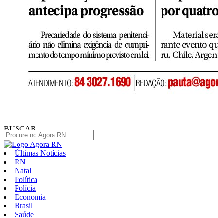
BUSCAR
Últimas Notícias
RN
Natal
Política
Polícia
Economia
Brasil
Saúde