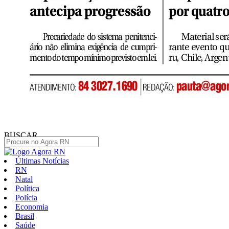
BUSCAR
Últimas Notícias
RN
Natal
Política
Polícia
Economia
Brasil
Saúde