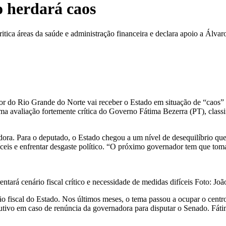
o herdará caos
itica áreas da saúde e administração financeira e declara apoio a Álva
 do Rio Grande do Norte vai receber o Estado em situação de “caos” e 
a avaliação fortemente crítica do Governo Fátima Bezerra (PT), classif
nadora. Para o deputado, o Estado chegou a um nível de desequilíbrio q
íceis e enfrentar desgaste político. “O próximo governador tem que tom
tará cenário fiscal crítico e necessidade de medidas difíceis Foto: J
ção fiscal do Estado. Nos últimos meses, o tema passou a ocupar o cent
o em caso de renúncia da governadora para disputar o Senado. Fátima