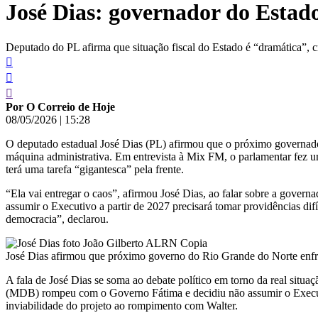
José Dias: governador do Estad
conteúdo
Deputado do PL afirma que situação fiscal do Estado é “dramática”, cr
Por O Correio de Hoje
08/05/2026
|
15:28
O deputado estadual José Dias (PL) afirmou que o próximo governador
máquina administrativa. Em entrevista à Mix FM, o parlamentar fez um
terá uma tarefa “gigantesca” pela frente.
“Ela vai entregar o caos”, afirmou José Dias, ao falar sobre a gover
assumir o Executivo a partir de 2027 precisará tomar providências dif
democracia”, declarou.
José Dias afirmou que próximo governo do Rio Grande do Norte enfren
A fala de José Dias se soma ao debate político em torno da real situa
(MDB) rompeu com o Governo Fátima e decidiu não assumir o Executiv
inviabilidade do projeto ao rompimento com Walter.