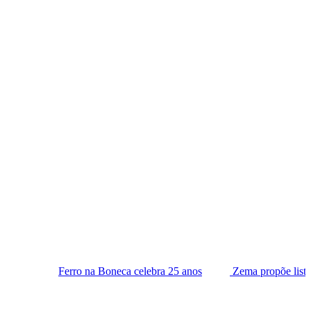
ro na Boneca celebra 25 anos
Zema propõe lista tríplice para es