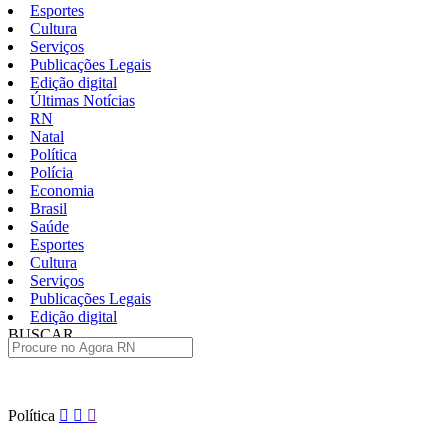
Esportes
Cultura
Serviços
Publicações Legais
Edição digital
Últimas Notícias
RN
Natal
Política
Polícia
Economia
Brasil
Saúde
Esportes
Cultura
Serviços
Publicações Legais
Edição digital
BUSCAR
ÚLTIMAS
Pular
Política
para
o