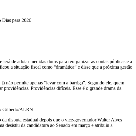
ro Dias para 2026
terá de adotar medidas duras para reorganizar as contas públicas e a
icou a situação fiscal como “dramática” e disse que a próxima gestão
ue já não permite apenas “levar com a barriga”. Segundo ele, quem
ar providências. Providências difíceis. Esse é o grande drama da
oão Gilberto/ALRN
ro da disputa estadual depois que o vice-governador Walter Alves
 desistiu da candidatura ao Senado em março e atribuiu a