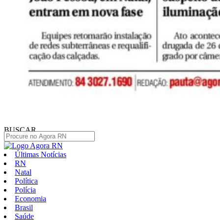
BUSCAR
Últimas Notícias
RN
Natal
Política
Polícia
Economia
Brasil
Saúde