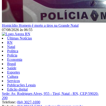
Homicídio
Homem é morto a tiros na Grande Natal
07/08/2026
às
06:55
Últimas Notícias
RN
Natal
Política
Polícia
Economia
Brasil
Saúde
Esportes
Cultura
Serviços
Publicações Legais
Edição digital
Sede: Av. Rodrigues Alves, 955 - Tirol, Natal - RN, CEP:59020-
200
Telefone:
(84) 3027-1690