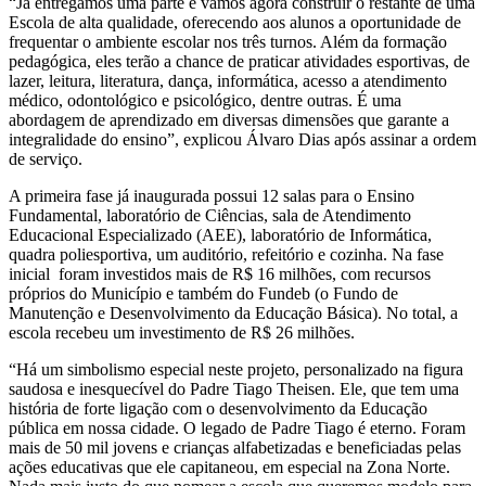
“Já entregamos uma parte e vamos agora construir o restante de uma
Escola de alta qualidade, oferecendo aos alunos a oportunidade de
frequentar o ambiente escolar nos três turnos. Além da formação
pedagógica, eles terão a chance de praticar atividades esportivas, de
lazer, leitura, literatura, dança, informática, acesso a atendimento
médico, odontológico e psicológico, dentre outras. É uma
abordagem de aprendizado em diversas dimensões que garante a
integralidade do ensino”, explicou Álvaro Dias após assinar a ordem
de serviço.
A primeira fase já inaugurada possui 12 salas para o Ensino
Fundamental, laboratório de Ciências, sala de Atendimento
Educacional Especializado (AEE), laboratório de Informática,
quadra poliesportiva, um auditório, refeitório e cozinha. Na fase
inicial foram investidos mais de R$ 16 milhões, com recursos
próprios do Município e também do Fundeb (o Fundo de
Manutenção e Desenvolvimento da Educação Básica). No total, a
escola recebeu um investimento de R$ 26 milhões.
“Há um simbolismo especial neste projeto, personalizado na figura
saudosa e inesquecível do Padre Tiago Theisen. Ele, que tem uma
história de forte ligação com o desenvolvimento da Educação
pública em nossa cidade. O legado de Padre Tiago é eterno. Foram
mais de 50 mil jovens e crianças alfabetizadas e beneficiadas pelas
ações educativas que ele capitaneou, em especial na Zona Norte.