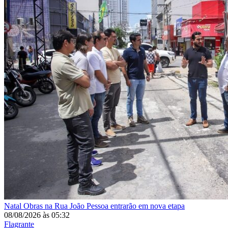
Natal
Obras na Rua João Pessoa entrarão em nova etapa
08/08/2026
às
05:32
Flagrante