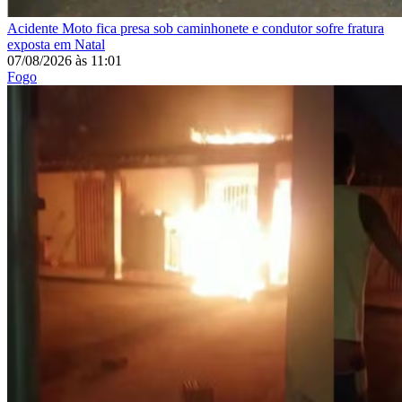
Acidente
Moto fica presa sob caminhonete e condutor sofre fratura
exposta em Natal
07/08/2026
às
11:01
Fogo