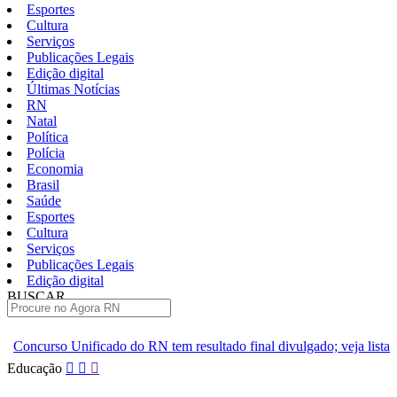
Esportes
Cultura
Serviços
Publicações Legais
Edição digital
Últimas Notícias
RN
Natal
Política
Polícia
Economia
Brasil
Saúde
Esportes
Cultura
Serviços
Publicações Legais
Edição digital
BUSCAR
ÚLTIMAS
do RN tem resultado final divulgado; veja lista
Moraes nega vis
Pular
Educação
para
o