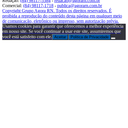
Redação:
(84) 98117-5384
-
redacao@agorarn.com.br
Comercial:
(84) 98117-1718
-
publica@agorarn.com.br
Copyright Grupo Agora RN. Todos os direitos reservados. É
proibida a reprodução do conteúdo desta página em qualquer meio
de comunicação, eletrônico ou impresso, sem autorização prévia.
Usamos cookies para garantir que oferecemos a melhor experiência
em nosso site. Se você continuar a usar este site, assumiremos que
você está satisfeito com ele.
Aceitar
Politica de Privacidade