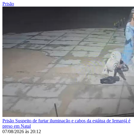
Prisão
Prisão
Suspeito de furtar iluminação e cabos da estátua de Iemanjá é
preso em Natal
07/08/2026
às
20:12