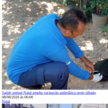
Saúde animal
Natal amplia vacinação antirrábica neste sábado
08/08/2026
às
06:00
Natal