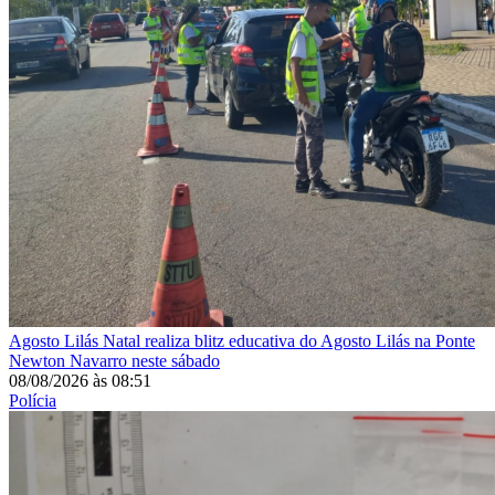
Agosto Lilás
Natal realiza blitz educativa do Agosto Lilás na Ponte
Newton Navarro neste sábado
08/08/2026
às
08:51
Polícia