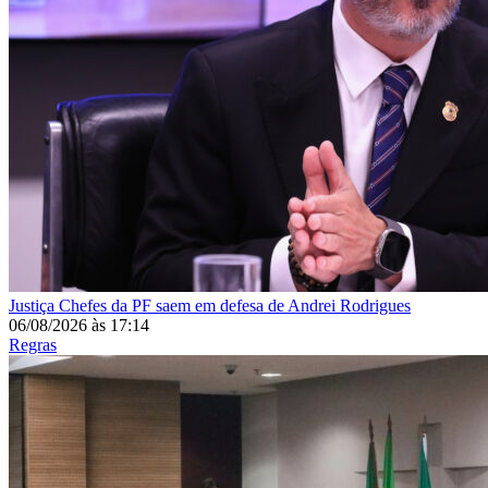
Justiça
Chefes da PF saem em defesa de Andrei Rodrigues
06/08/2026
às
17:14
Regras