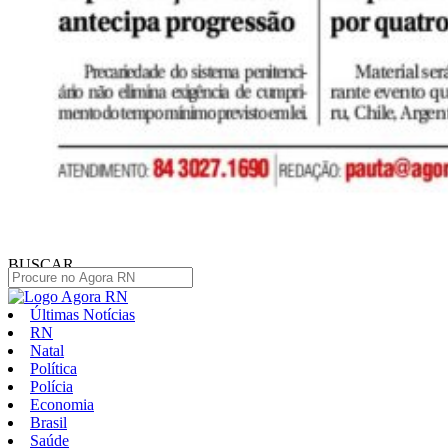
BUSCAR
Últimas Notícias
RN
Natal
Política
Polícia
Economia
Brasil
Saúde