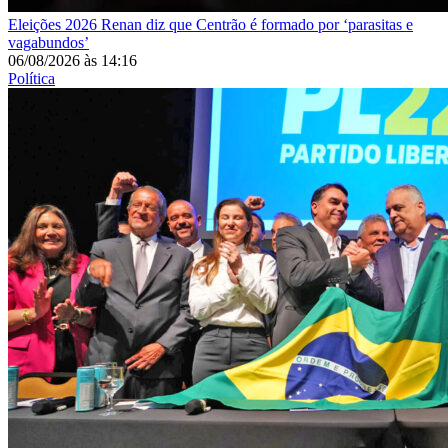
Eleições 2026
Renan diz que Centrão é formado por ‘parasitas e
vagabundos’
06/08/2026
às
14:16
Política