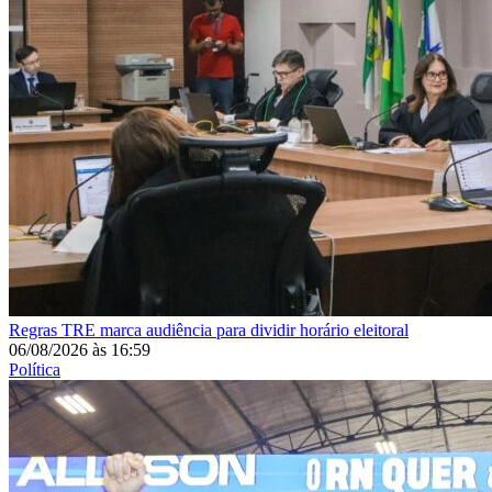
Regras
TRE marca audiência para dividir horário eleitoral
06/08/2026
às
16:59
Política