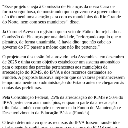
“Esse projeto chega à Comissão de Finanças da nossa Casa de
forma vergonhosa, demonstrando que o governo e a governadora
não têm nenhuma atenção para com os municípios do Rio Grande
do Norte, nem com seus munícipes”, disse.
Já Coronel Azevedo registrou que o veto de Fátima foi rejeitado na
Comissão de Finanças por unanimidade, “reforçando aquilo que o
plenário, de forma unanimida, já havia dito: que não cabe ao
governo do PT passar a mãono que não lhe pertence.”
O projeto em discussão foi aprovado pela Assembleia em dezembro
de 2025 e tinha como objetivo estabelecer um sistema automático
para o repasse das parcelas pertencentes aos municípios da
arrecadação do ICMS, do IPVA e dos recursos destinados ao
Fundeb. A proposta buscava impedir que os valores permanecessem
temporariamente sob administração do Estado antes de chegarem às
contas das prefeituras.
Pela Constituição Federal, 25% da arrecadação do ICMS e 50% do
IPVA pertencem aos municípios, enquanto parte da arrecadação
tributária também compõe os recursos do Fundo de Manutenção e
Desenvolvimento da Educação Básica (Fundeb).
O texto determinava que os recursos do IPVA fossem transferidos
diariamente às prefeituras, enquanto os valores do ICMS seriam