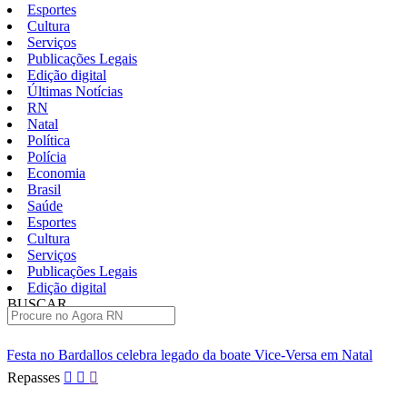
Esportes
Cultura
Serviços
Publicações Legais
Edição digital
Últimas Notícias
RN
Natal
Política
Polícia
Economia
Brasil
Saúde
Esportes
Cultura
Serviços
Publicações Legais
Edição digital
BUSCAR
ÚLTIMAS
ebra legado da boate Vice-Versa em Natal
Documentário sobre Tit
Pular
Repasses
para
o