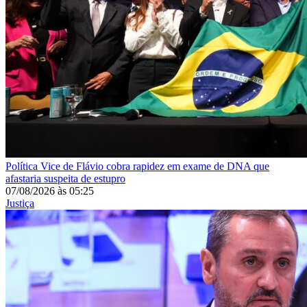
Política
Vice de Flávio cobra rapidez em exame de DNA que
afastaria suspeita de estupro
07/08/2026
às
05:25
Justiça