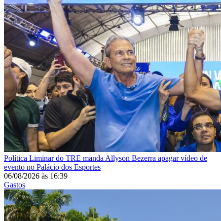
Política
Liminar do TRE manda Allyson Bezerra apagar vídeo de
evento no Palácio dos Esportes
06/08/2026
às
16:39
Gastos