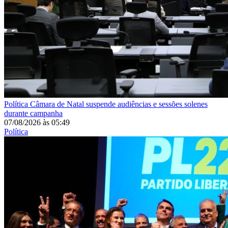
Política
Câmara de Natal suspende audiências e sessões solenes
durante campanha
07/08/2026
às
05:49
Política