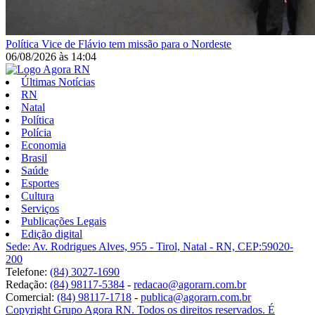
Política
Vice de Flávio tem missão para o Nordeste
06/08/2026
às
14:04
Últimas Notícias
RN
Natal
Política
Polícia
Economia
Brasil
Saúde
Esportes
Cultura
Serviços
Publicações Legais
Edição digital
Sede: Av. Rodrigues Alves, 955 - Tirol, Natal - RN, CEP:59020-
200
Telefone:
(84) 3027-1690
Redação:
(84) 98117-5384
-
redacao@agorarn.com.br
Comercial:
(84) 98117-1718
-
publica@agorarn.com.br
Copyright Grupo Agora RN. Todos os direitos reservados. É