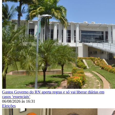
Gastos
Governo do RN aperta regras e só vai liberar diárias em
casos ‘essenciais’
06/08/2026
às
16:31
Eleições