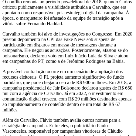
O conflito remonta ao período pós-eleitoral de 2018, quando Carlos
criticou publicamente a visibilidade atribuída a Carvalho, que era
apontado como responsável pela estratégia digital da campanha. À
época, o marqueteiro foi afastado da equipe de transição após a
vitória sobre Fernando Haddad.
Carvalho também foi alvo de investigações no Congresso. Em 2020,
prestou depoimento na CPI das Fake News sob suspeita de
participação em disparos em massa de mensagens durante a
campanha. Ele negou as acusações. Posteriormente, afastou-se do
bolsonarismo, declarou voto em Luiz Inácio Lula da Silva e atuou
em campanhas do PT, como a de Jerônimo Rodrigues na Bahia.
A possível contratação ocorre em um cenário de ampliação dos
recursos eleitorais. O PL projeta aumento significativo do fundo
partidário, que pode chegar a cerca de R$ 900 milhões. Em 2018, a
campanha presidencial de Jair Bolsonaro declarou gastos de R$ 650
mil com a agência de Carvalho. Já em 2022, o investimento em
comunicação digital cresceu, com R$ 29 milhões destinados apenas
ao impulsionamento de conteúdo dentro de um total de R$ 67
milhões.
Além de Carvalho, Flávio também avalia outros nomes para a
estratégia de campanha. Entre eles, o publicitário Paulo
Vasconcelos, responsável por campanhas vitoriosas de Cláudio