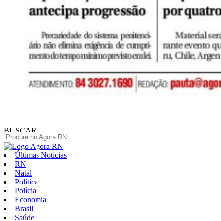
BUSCAR
Últimas Notícias
RN
Natal
Política
Polícia
Economia
Brasil
Saúde