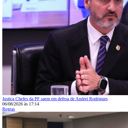
Justiça
Chefes da PF saem em defesa de Andrei Rodrigues
06/08/2026
às
17:14
Regras