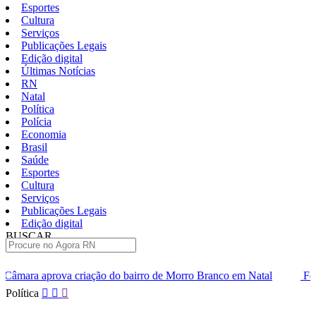
Esportes
Cultura
Serviços
Publicações Legais
Edição digital
Últimas Notícias
RN
Natal
Política
Polícia
Economia
Brasil
Saúde
Esportes
Cultura
Serviços
Publicações Legais
Edição digital
BUSCAR
ÚLTIMAS
 do bairro de Morro Branco em Natal
Festa no Bardallos celebr
Pular
Política
para
o