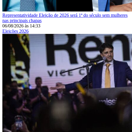
Representatividade
Eleição de 2026 será 1ª do século sem mulheres
nas principais chapas
06/08/2026
às
14:33
Eleições 2026