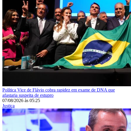
Política
Vice de Flávio cobra rapidez em exame de DNA que
afastaria suspeita de estupro
07/08/2026
às
05:25
Justiça