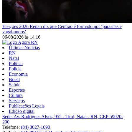
Eleições 2026
Renan diz que Centrão é formado por ‘parasitas e
vagabundos’
06/08/2026
às
14:16
Últimas Notícias
RN
Natal
Política
Polícia
Economia
Brasil
Saúde
Esportes
Cultura
Serviços
Publicações Legais
Edição digital
Sede: Av. Rodrigues Alves, 955 - Tirol, Natal - RN, CEP:59020-
200
Telefone:
(84) 3027-1690