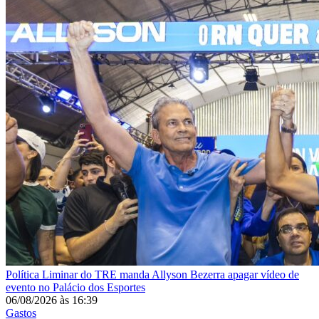
Política
Liminar do TRE manda Allyson Bezerra apagar vídeo de
evento no Palácio dos Esportes
06/08/2026
às
16:39
Gastos