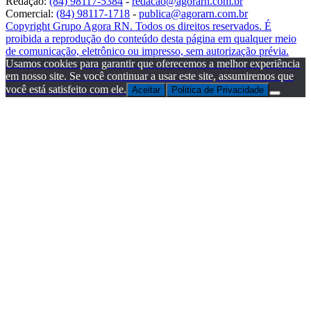
Redação:
(84) 98117-5384
-
redacao@agorarn.com.br
Comercial:
(84) 98117-1718
-
publica@agorarn.com.br
Copyright Grupo Agora RN. Todos os direitos reservados. É
proibida a reprodução do conteúdo desta página em qualquer meio
de comunicação, eletrônico ou impresso, sem autorização prévia.
Usamos cookies para garantir que oferecemos a melhor experiência
em nosso site. Se você continuar a usar este site, assumiremos que
você está satisfeito com ele.
Aceitar
Politica de Privacidade