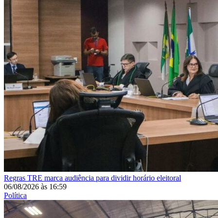
Regras
TRE marca audiência para dividir horário eleitoral
06/08/2026
às
16:59
Política