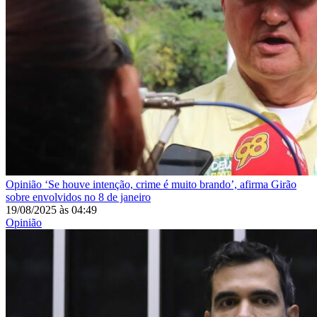
Opinião
‘Se houve intenção, crime é muito brando’, afirma Girão
sobre envolvidos no 8 de janeiro
19/08/2025
às
04:49
Opinião