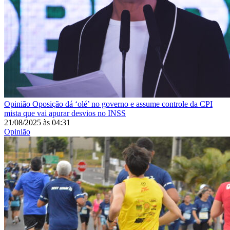
Opinião
Oposição dá ‘olé’ no governo e assume controle da CPI
mista que vai apurar desvios no INSS
21/08/2025
às
04:31
Opinião