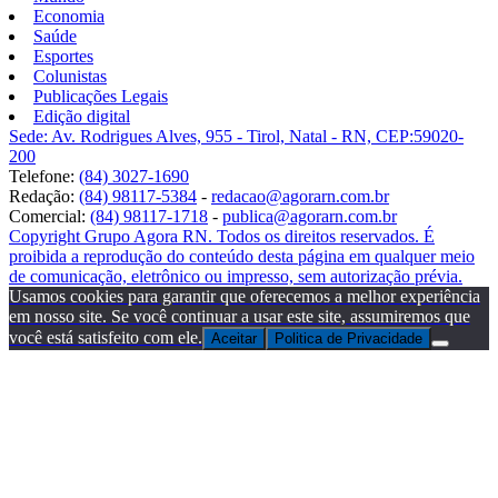
Economia
Saúde
Esportes
Colunistas
Publicações Legais
Edição digital
Sede: Av. Rodrigues Alves, 955 - Tirol, Natal - RN, CEP:59020-
200
Telefone:
(84) 3027-1690
Redação:
(84) 98117-5384
-
redacao@agorarn.com.br
Comercial:
(84) 98117-1718
-
publica@agorarn.com.br
Copyright Grupo Agora RN. Todos os direitos reservados. É
proibida a reprodução do conteúdo desta página em qualquer meio
de comunicação, eletrônico ou impresso, sem autorização prévia.
Usamos cookies para garantir que oferecemos a melhor experiência
em nosso site. Se você continuar a usar este site, assumiremos que
você está satisfeito com ele.
Aceitar
Politica de Privacidade