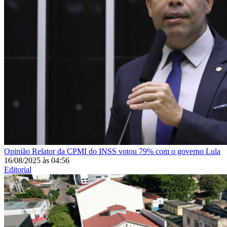
Opinião
Relator da CPMI do INSS votou 79% com o governo Lula
16/08/2025
às
04:56
Editorial