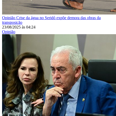
Opinião
Crise da água no Seridó expõe demora das obras da
transposição
23/08/2025
às
04:24
Opinião