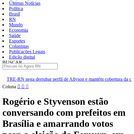
Últimas Notícias
Política
Brasil
RN
Mundo
Economia
Saúde
Esportes
Colunistas
Publicações Legais
Edição digital
BUSCAR
ÚLTIMAS
ar perfil de Allyson e mantém cobertura da convenção
Dupla de
Pular
Coluna
para
o
Rogério e Styvenson estão
conteúdo
conversando com prefeitos em
Brasília e amarrando votos