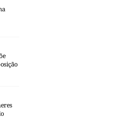
ha
õe
osição
heres
do