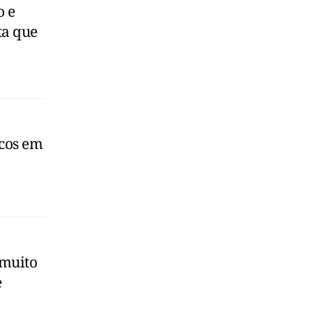
o e
ta que
icos em
 muito
e