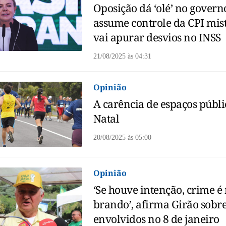
Oposição dá ‘olé’ no govern
assume controle da CPI mis
vai apurar desvios no INSS
21/08/2025
às
04:31
Opinião
A carência de espaços públ
Natal
20/08/2025
às
05:00
Opinião
‘Se houve intenção, crime é
brando’, afirma Girão sobr
envolvidos no 8 de janeiro