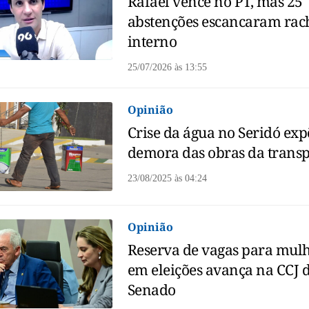
Rafael vence no PT, mas 25
abstenções escancaram rac
interno
25/07/2026
às
13:55
Opinião
Crise da água no Seridó exp
demora das obras da transp
23/08/2025
às
04:24
Opinião
Reserva de vagas para mul
em eleições avança na CCJ 
Senado