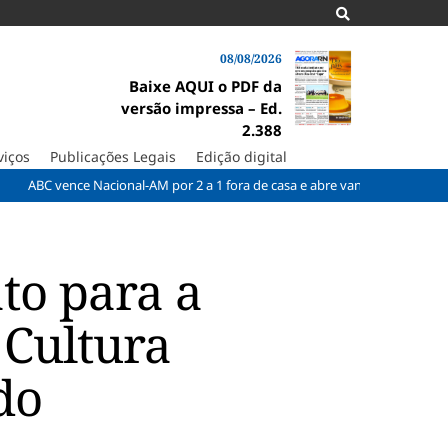
08/08/2026
Baixe AQUI o PDF da
versão impressa – Ed.
2.388
viços
Publicações Legais
Edição digital
vence Nacional-AM por 2 a 1 fora de casa e abre vantagem nas quartas
to para a
 Cultura
do