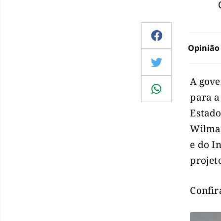
Opinião
A gove
para a
Estado
Wilma 
e do I
projet
Confir