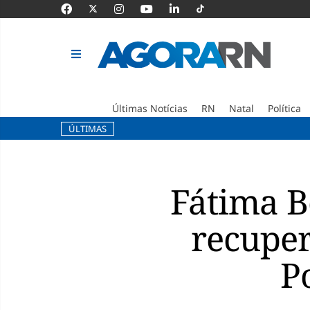
Últimas Notícias
RN
Natal
Política
ÚLTIMAS
Pular
para
o
Fátima B
conteúdo
recuper
P