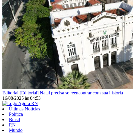
Editorial
[Editorial] Natal precisa se reencontrar com sua história
16/08/2025
às
04:53
Últimas Notícias
Política
Brasil
RN
Mundo