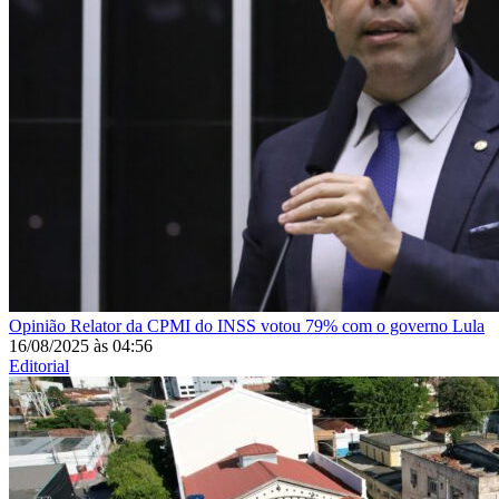
Opinião
Relator da CPMI do INSS votou 79% com o governo Lula
16/08/2025
às
04:56
Editorial