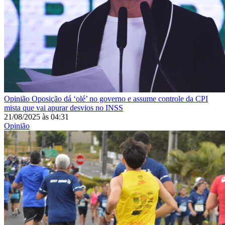
Opinião
Oposição dá ‘olé’ no governo e assume controle da CPI
mista que vai apurar desvios no INSS
21/08/2025
às
04:31
Opinião