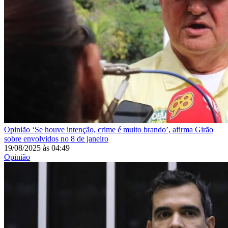
Opinião
‘Se houve intenção, crime é muito brando’, afirma Girão
sobre envolvidos no 8 de janeiro
19/08/2025
às
04:49
Opinião