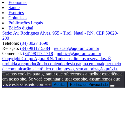
Economia
Saúde
Esportes
Colunistas
Publicações Legais
Edição digital
Sede: Av. Rodrigues Alves, 955 - Tirol, Natal - RN, CEP:59020-
200
Telefone:
(84) 3027-1690
Redação:
(84) 98117-5384
-
redacao@agorarn.com.br
Comercial:
(84) 98117-1718
-
publica@agorarn.com.br
Copyright Grupo Agora RN. Todos os direitos reservados. É
proibida a reprodução do conteúdo desta página em qualquer meio
de comunicação, eletrônico ou impresso, sem autorização prévia.
Usamos cookies para garantir que oferecemos a melhor experiência
em nosso site. Se você continuar a usar este site, assumiremos que
você está satisfeito com ele.
Aceitar
Politica de Privacidade