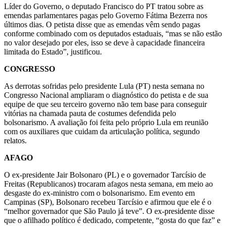
Líder do Governo, o deputado Francisco do PT tratou sobre as
emendas parlamentares pagas pelo Governo Fátima Bezerra nos
últimos dias. O petista disse que as emendas vêm sendo pagas
conforme combinado com os deputados estaduais, “mas se não estão
no valor desejado por eles, isso se deve à capacidade financeira
limitada do Estado”, justificou.
CONGRESSO
As derrotas sofridas pelo presidente Lula (PT) nesta semana no
Congresso Nacional ampliaram o diagnóstico do petista e de sua
equipe de que seu terceiro governo não tem base para conseguir
vitórias na chamada pauta de costumes defendida pelo
bolsonarismo. A avaliação foi feita pelo próprio Lula em reunião
com os auxiliares que cuidam da articulação política, segundo
relatos.
AFAGO
O ex-presidente Jair Bolsonaro (PL) e o governador Tarcísio de
Freitas (Republicanos) trocaram afagos nesta semana, em meio ao
desgaste do ex-ministro com o bolsonarismo. Em evento em
Campinas (SP), Bolsonaro recebeu Tarcísio e afirmou que ele é o
“melhor governador que São Paulo já teve”. O ex-presidente disse
que o afilhado político é dedicado, competente, “gosta do que faz” e