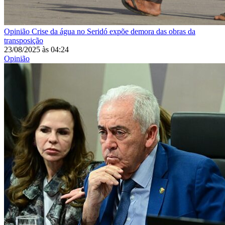
Opinião
Crise da água no Seridó expõe demora das obras da
transposição
23/08/2025
às
04:24
Opinião