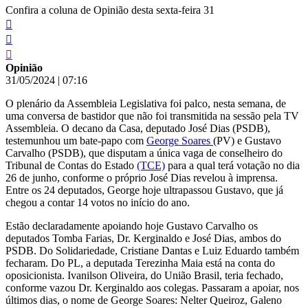
Confira a coluna de Opinião desta sexta-feira 31
Opinião
31/05/2024
|
07:16
O plenário da Assembleia Legislativa foi palco, nesta semana, de
uma conversa de bastidor que não foi transmitida na sessão pela TV
Assembleia. O decano da Casa, deputado José Dias (PSDB),
testemunhou um bate-papo com
George Soares
(PV) e Gustavo
Carvalho (PSDB), que disputam a única vaga de conselheiro do
Tribunal de Contas do Estado
(TCE)
para a qual terá votação no dia
26 de junho, conforme o próprio José Dias revelou à imprensa.
Entre os 24 deputados, George hoje ultrapassou Gustavo, que já
chegou a contar 14 votos no início do ano.
Estão declaradamente apoiando hoje Gustavo Carvalho os
deputados Tomba Farias, Dr. Kerginaldo e José Dias, ambos do
PSDB. Do Solidariedade, Cristiane Dantas e Luiz Eduardo também
fecharam. Do PL, a deputada Terezinha Maia está na conta do
oposicionista. Ivanilson Oliveira, do União Brasil, teria fechado,
conforme vazou Dr. Kerginaldo aos colegas. Passaram a apoiar, nos
últimos dias, o nome de George Soares: Nelter Queiroz, Galeno