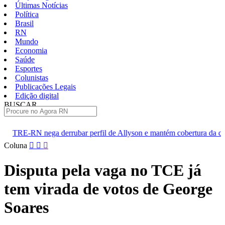
Últimas Notícias
Política
Brasil
RN
Mundo
Economia
Saúde
Esportes
Colunistas
Publicações Legais
Edição digital
BUSCAR
ÚLTIMAS
bar perfil de Allyson e mantém cobertura da convenção
Dupla d
Pular
Coluna
para
o
Disputa pela vaga no TCE já
conteúdo
tem virada de votos de George
Soares