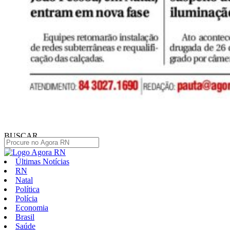
BUSCAR
Últimas Notícias
RN
Natal
Política
Polícia
Economia
Brasil
Saúde