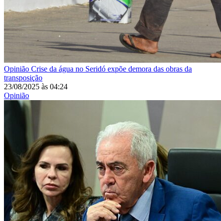
Opinião
Crise da água no Seridó expõe demora das obras da
transposição
23/08/2025
às
04:24
Opinião