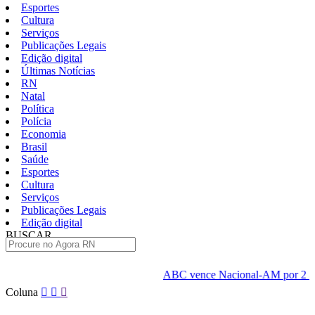
Esportes
Cultura
Serviços
Publicações Legais
Edição digital
Últimas Notícias
RN
Natal
Política
Polícia
Economia
Brasil
Saúde
Esportes
Cultura
Serviços
Publicações Legais
Edição digital
BUSCAR
ÚLTIMAS
ABC vence Nacional-AM por 2 a 1 fora de casa e abre v
Pular
Coluna
para
o