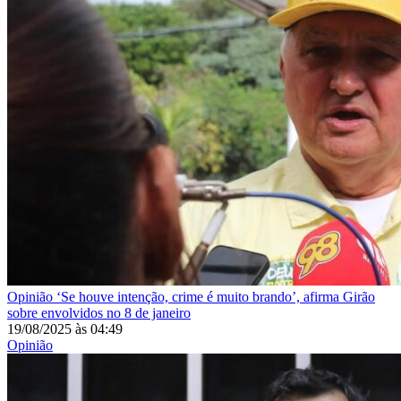
Opinião
‘Se houve intenção, crime é muito brando’, afirma Girão
sobre envolvidos no 8 de janeiro
19/08/2025
às
04:49
Opinião