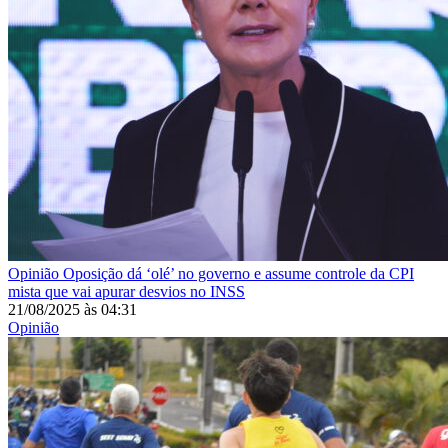
Opinião
Oposição dá ‘olé’ no governo e assume controle da CPI
mista que vai apurar desvios no INSS
21/08/2025
às
04:31
Opinião