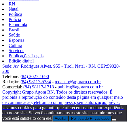
RN
Natal
Política
Polícia
Economia
Brasil
Saúde
Esportes
Cultura
Serviços
Publicações Legais
Edição digital
Sede: Av. Rodrigues Alves, 955 - Tirol, Natal - RN, CEP:59020-
200
Telefone:
(84) 3027-1690
Redação:
(84) 98117-5384
-
redacao@agorarn.com.br
Comercial:
(84) 98117-1718
-
publica@agorarn.com.br
Copyright Grupo Agora RN. Todos os direitos reservados. É
proibida a reprodução do conteúdo desta página em qualquer meio
de comunicação, eletrônico ou impresso, sem autorização prévia.
Usamos cookies para garantir que oferecemos a melhor experiência
em nosso site. Se você continuar a usar este site, assumiremos que
você está satisfeito com ele.
Aceitar
Politica de Privacidade