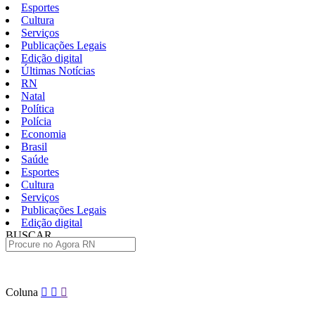
Esportes
Cultura
Serviços
Publicações Legais
Edição digital
Últimas Notícias
RN
Natal
Política
Polícia
Economia
Brasil
Saúde
Esportes
Cultura
Serviços
Publicações Legais
Edição digital
BUSCAR
ÚLTIMAS
Pular
Coluna
para
o