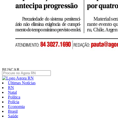
BUSCAR
Últimas Notícias
RN
Natal
Política
Polícia
Economia
Brasil
Saúde