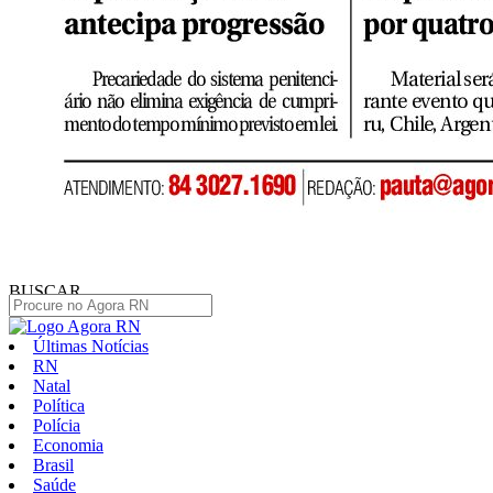
BUSCAR
Últimas Notícias
RN
Natal
Política
Polícia
Economia
Brasil
Saúde