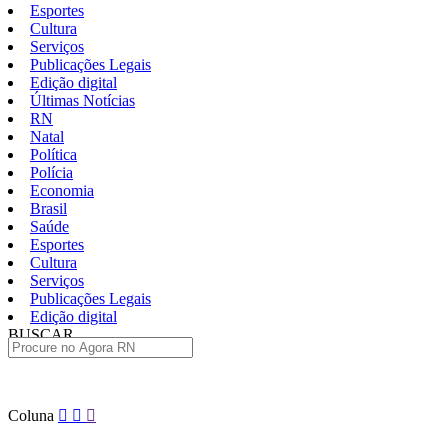
Esportes
Cultura
Serviços
Publicações Legais
Edição digital
Últimas Notícias
RN
Natal
Política
Polícia
Economia
Brasil
Saúde
Esportes
Cultura
Serviços
Publicações Legais
Edição digital
BUSCAR
ÚLTIMAS
Pular
Coluna
para
o