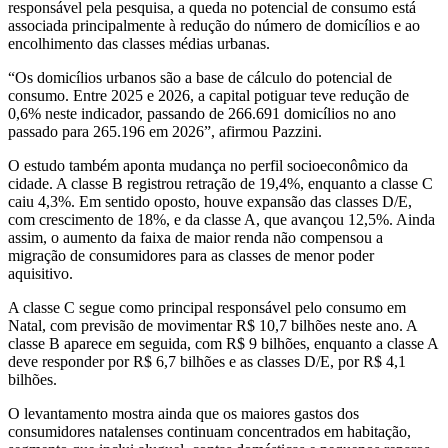
responsável pela pesquisa, a queda no potencial de consumo está
associada principalmente à redução do número de domicílios e ao
encolhimento das classes médias urbanas.
“Os domicílios urbanos são a base de cálculo do potencial de
consumo. Entre 2025 e 2026, a capital potiguar teve redução de
0,6% neste indicador, passando de 266.691 domicílios no ano
passado para 265.196 em 2026”, afirmou Pazzini.
O estudo também aponta mudança no perfil socioeconômico da
cidade. A classe B registrou retração de 19,4%, enquanto a classe C
caiu 4,3%. Em sentido oposto, houve expansão das classes D/E,
com crescimento de 18%, e da classe A, que avançou 12,5%. Ainda
assim, o aumento da faixa de maior renda não compensou a
migração de consumidores para as classes de menor poder
aquisitivo.
A classe C segue como principal responsável pelo consumo em
Natal, com previsão de movimentar R$ 10,7 bilhões neste ano. A
classe B aparece em seguida, com R$ 9 bilhões, enquanto a classe A
deve responder por R$ 6,7 bilhões e as classes D/E, por R$ 4,1
bilhões.
O levantamento mostra ainda que os maiores gastos dos
consumidores natalenses continuam concentrados em habitação,