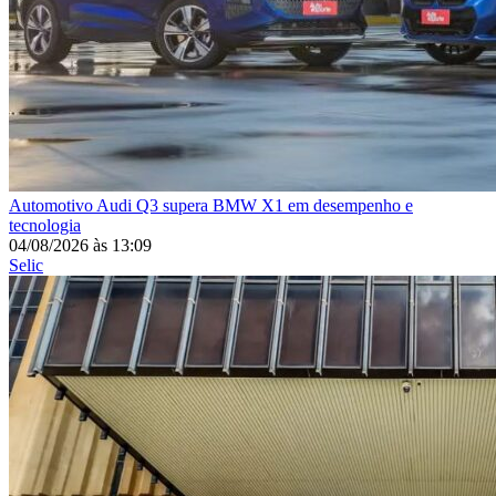
Automotivo
Audi Q3 supera BMW X1 em desempenho e
tecnologia
04/08/2026
às
13:09
Selic