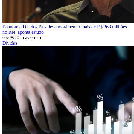
Economia
Dia dos Pais deve movimentar mais de R$ 368 milhões
no RN, aponta estudo
05/08/2026
às
05:26
Dívidas