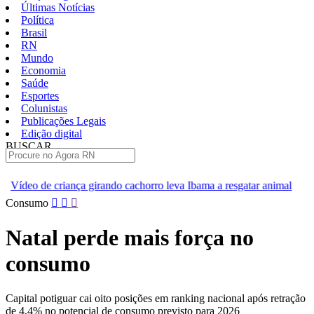
Últimas Notícias
Política
Brasil
RN
Mundo
Economia
Saúde
Esportes
Colunistas
Publicações Legais
Edição digital
BUSCAR
ÚLTIMAS
ando cachorro leva Ibama a resgatar animal
[VÍDEO] Professores d
Pular
Consumo
para
o
Natal perde mais força no
conteúdo
consumo
Capital potiguar cai oito posições em ranking nacional após retração
de 4,4% no potencial de consumo previsto para 2026