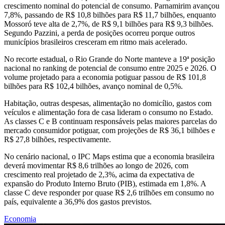
crescimento nominal do potencial de consumo. Parnamirim avançou
7,8%, passando de R$ 10,8 bilhões para R$ 11,7 bilhões, enquanto
Mossoró teve alta de 2,7%, de R$ 9,1 bilhões para R$ 9,3 bilhões.
Segundo Pazzini, a perda de posições ocorreu porque outros
municípios brasileiros cresceram em ritmo mais acelerado.
No recorte estadual, o Rio Grande do Norte manteve a 19ª posição
nacional no ranking de potencial de consumo entre 2025 e 2026. O
volume projetado para a economia potiguar passou de R$ 101,8
bilhões para R$ 102,4 bilhões, avanço nominal de 0,5%.
Habitação, outras despesas, alimentação no domicílio, gastos com
veículos e alimentação fora de casa lideram o consumo no Estado.
As classes C e B continuam responsáveis pelas maiores parcelas do
mercado consumidor potiguar, com projeções de R$ 36,1 bilhões e
R$ 27,8 bilhões, respectivamente.
No cenário nacional, o IPC Maps estima que a economia brasileira
deverá movimentar R$ 8,6 trilhões ao longo de 2026, com
crescimento real projetado de 2,3%, acima da expectativa de
expansão do Produto Interno Bruto (PIB), estimada em 1,8%. A
classe C deve responder por quase R$ 2,6 trilhões em consumo no
país, equivalente a 36,9% dos gastos previstos.
Economia