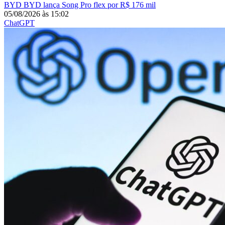
BYD
BYD lança Song Pro flex por R$ 176 mil
05/08/2026
às
15:02
ChatGPT