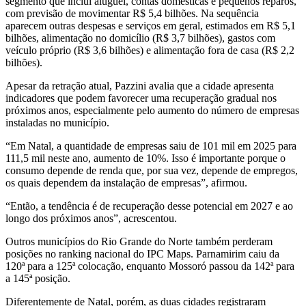
segmento que inclui aluguel, contas domésticas e pequenos reparos,
com previsão de movimentar R$ 5,4 bilhões. Na sequência
aparecem outras despesas e serviços em geral, estimados em R$ 5,1
bilhões, alimentação no domicílio (R$ 3,7 bilhões), gastos com
veículo próprio (R$ 3,6 bilhões) e alimentação fora de casa (R$ 2,2
bilhões).
Apesar da retração atual, Pazzini avalia que a cidade apresenta
indicadores que podem favorecer uma recuperação gradual nos
próximos anos, especialmente pelo aumento do número de empresas
instaladas no município.
“Em Natal, a quantidade de empresas saiu de 101 mil em 2025 para
111,5 mil neste ano, aumento de 10%. Isso é importante porque o
consumo depende de renda que, por sua vez, depende de empregos,
os quais dependem da instalação de empresas”, afirmou.
“Então, a tendência é de recuperação desse potencial em 2027 e ao
longo dos próximos anos”, acrescentou.
Outros municípios do Rio Grande do Norte também perderam
posições no ranking nacional do IPC Maps. Parnamirim caiu da
120ª para a 125ª colocação, enquanto Mossoró passou da 142ª para
a 145ª posição.
Diferentemente de Natal, porém, as duas cidades registraram