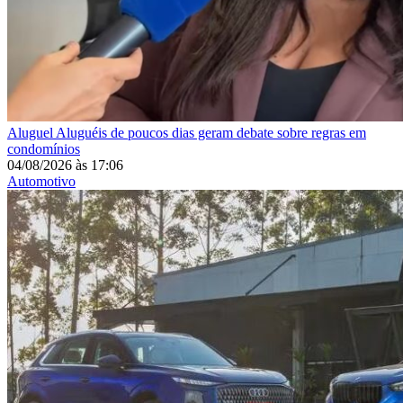
Aluguel
Aluguéis de poucos dias geram debate sobre regras em
condomínios
04/08/2026
às
17:06
Automotivo