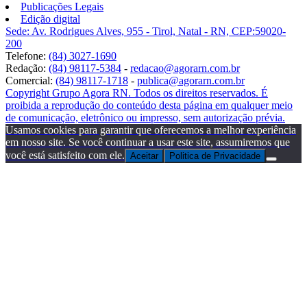
Publicações Legais
Edição digital
Sede: Av. Rodrigues Alves, 955 - Tirol, Natal - RN, CEP:59020-
200
Telefone:
(84) 3027-1690
Redação:
(84) 98117-5384
-
redacao@agorarn.com.br
Comercial:
(84) 98117-1718
-
publica@agorarn.com.br
Copyright Grupo Agora RN. Todos os direitos reservados. É
proibida a reprodução do conteúdo desta página em qualquer meio
de comunicação, eletrônico ou impresso, sem autorização prévia.
Usamos cookies para garantir que oferecemos a melhor experiência
em nosso site. Se você continuar a usar este site, assumiremos que
você está satisfeito com ele.
Aceitar
Politica de Privacidade