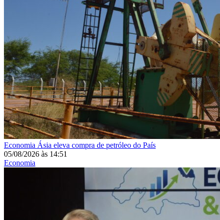
Economia
Ásia eleva compra de petróleo do País
05/08/2026
às
14:51
Economia