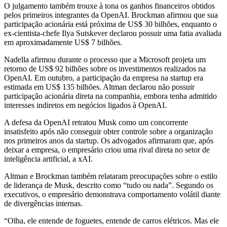
O julgamento também trouxe à tona os ganhos financeiros obtidos
pelos primeiros integrantes da OpenAI. Brockman afirmou que sua
participação acionária está próxima de US$ 30 bilhões, enquanto o
ex-cientista-chefe Ilya Sutskever declarou possuir uma fatia avaliada
em aproximadamente US$ 7 bilhões.
Nadella afirmou durante o processo que a Microsoft projeta um
retorno de US$ 92 bilhões sobre os investimentos realizados na
OpenAI. Em outubro, a participação da empresa na startup era
estimada em US$ 135 bilhões. Altman declarou não possuir
participação acionária direta na companhia, embora tenha admitido
interesses indiretos em negócios ligados à OpenAI.
A defesa da OpenAI retratou Musk como um concorrente
insatisfeito após não conseguir obter controle sobre a organização
nos primeiros anos da startup. Os advogados afirmaram que, após
deixar a empresa, o empresário criou uma rival direta no setor de
inteligência artificial, a xAI.
Altman e Brockman também relataram preocupações sobre o estilo
de liderança de Musk, descrito como “tudo ou nada”. Segundo os
executivos, o empresário demonstrava comportamento volátil diante
de divergências internas.
“Olha, ele entende de foguetes, entende de carros elétricos. Mas ele