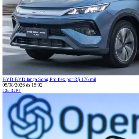
BYD
BYD lança Song Pro flex por R$ 176 mil
05/08/2026
às
15:02
ChatGPT