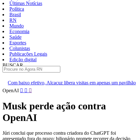
Últimas Notícias
Política
Brasil
RN
Mundo
Economia
Saúde
Esportes
Colunistas
Publicações Legais
Edição digital
BUSCAR
ÚLTIMAS
o, Alcaçuz libera visitas em apenas um pavilhão
Passarela da BR
Pular
OpenAI
para
o
Musk perde ação contra
conteúdo
OpenAI
Júri conclui que processo contra criadora do ChatGPT foi
apresentado fora do prazo; bilionário promete recorrer da decisão