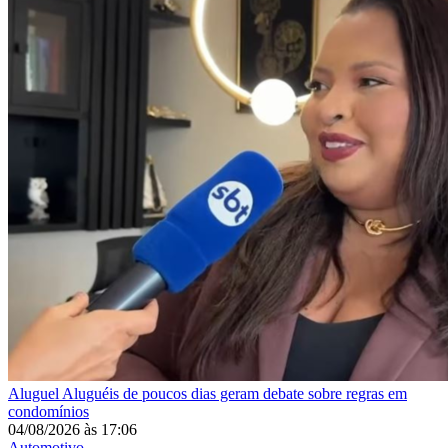
Aluguel
Aluguéis de poucos dias geram debate sobre regras em
condomínios
04/08/2026
às
17:06
Automotivo