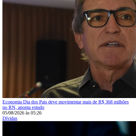
Economia
Dia dos Pais deve movimentar mais de R$ 368 milhões
no RN, aponta estudo
05/08/2026
às
05:26
Dívidas