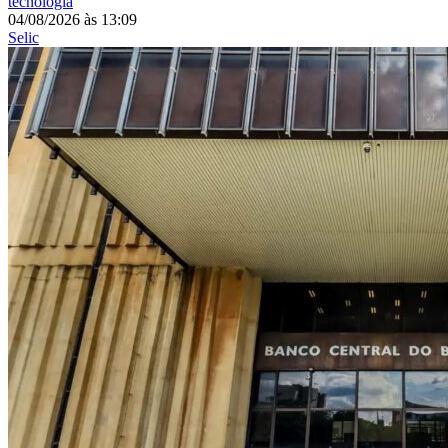
tecnologia
04/08/2026
às
13:09
Selic