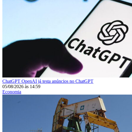
ChatGPT
OpenAI já testa anúncios no ChatGPT
05/08/2026
às
14:59
Economia