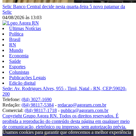
Selic
Banco Central decide nesta quarta-feira 5 novo patamar da
Selic
04/08/2026
às
13:03
Últimas Notícias
Política
Brasil
RN
Mundo
Economia
Saúde
Esportes
Colunistas
Publicações Legais
Edição digital
Sede: Av. Rodrigues Alves, 955 - Tirol, Natal - RN, CEP:59020-
200
Telefone:
(84) 3027-1690
Redação:
(84) 98117-5384
-
redacao@agorarn.com.br
Comercial:
(84) 98117-1718
-
publica@agorarn.com.br
Copyright Grupo Agora RN. Todos os direitos reservados. É
proibida a reprodução do conteúdo desta página em qualquer meio
de comunicação, eletrônico ou impresso, sem autorização prévia.
Usamos cookies para garantir que oferecemos a melhor experiência