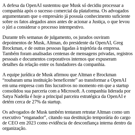
A defesa da OpenAI sustentou que Musk só decidiu processar a
companhia após o sucesso comercial da plataforma. Os advogados
argumentaram que o empresário já possuía conhecimento suficiente
sobre os fatos alegados anos antes de acionar a Justiça, o que levou
o júri a considerar o processo intempestivo.
Durante três semanas de julgamento, os jurados ouviram
depoimentos de Musk, Altman, do presidente da OpenAI, Greg
Brockman, e de outras pessoas ligadas à trajetória da empresa.
Também foram analisadas centenas de mensagens privadas, registros
pessoais e documentos corporativos internos que expuseram
detalhes da relação entre os fundadores da companhia.
A equipe jurídica de Musk afirmou que Altman e Brockman
“roubaram uma instituição beneficente” ao transformar a OpenAI
em uma empresa com fins lucrativos no momento em que a startup
consolidou sua parceria com a Microsoft. A companhia liderada por
Satya Nadella é hoje a principal parceira estratégica da OpenAI e
detém cerca de 27% da startup.
Os advogados de Musk também tentaram retratar Altman como um
executivo “enganador”, citando sua destituição temporária do cargo
de CEO em 2023 como evidência de desconfiança interna dentro da
organização.