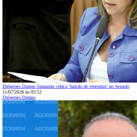
Diógenes Dantas
Samanda critica ‘balcão de emendas’ no Senado
11/07/2026
às
05:52
Diógenes Dantas