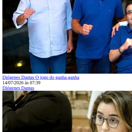
Diógenes Dantas
O jogo do ganha-ganha
14/07/2026
às
07:39
Diógenes Dantas