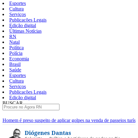
Esportes
Cultura
Serviços
Publicações Legais
Edição digital
Últimas Notícias
RN
Natal
Política
Polícia
Economia
Brasil
Saúde
Esportes
Cultura
Serviços
Publicações Legais
Edição digital
BUSCAR
ÚLTIMAS
de aplicar golpes na venda de passeios turísticos em Natal
Moto 
Pular
Diógenes Dantas
para
o