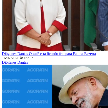
Diógenes Dantas
O café está ficando frio para Fátima Bezerra
16/07/2026
às
05:17
Diógenes Dantas