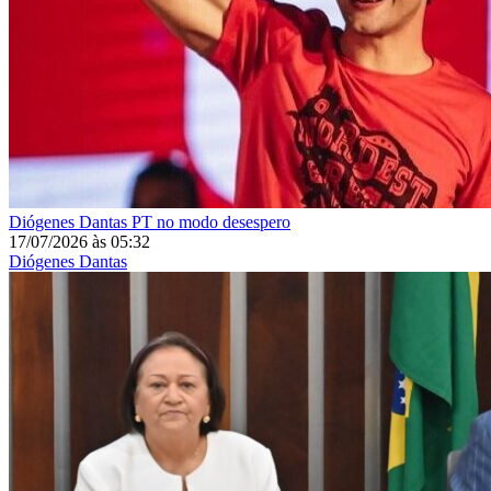
Diógenes Dantas
PT no modo desespero
17/07/2026
às
05:32
Diógenes Dantas