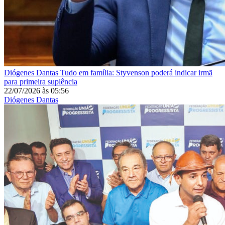
Diógenes Dantas
Tudo em família: Styvenson poderá indicar irmã
para primeira suplência
22/07/2026
às
05:56
Diógenes Dantas