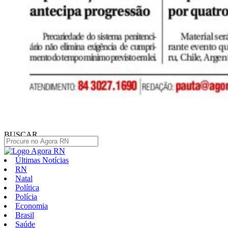
BUSCAR
Últimas Notícias
RN
Natal
Política
Polícia
Economia
Brasil
Saúde