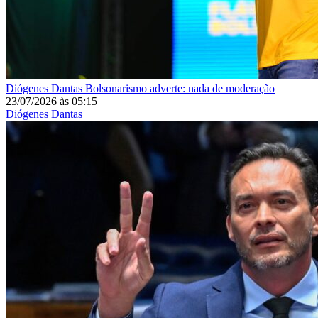
Diógenes Dantas
Bolsonarismo adverte: nada de moderação
23/07/2026
às
05:15
Diógenes Dantas