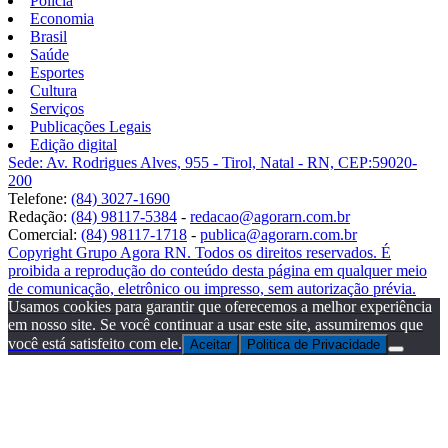
Polícia
Economia
Brasil
Saúde
Esportes
Cultura
Serviços
Publicações Legais
Edição digital
Sede: Av. Rodrigues Alves, 955 - Tirol, Natal - RN, CEP:59020-
200
Telefone:
(84) 3027-1690
Redação:
(84) 98117-5384
-
redacao@agorarn.com.br
Comercial:
(84) 98117-1718
-
publica@agorarn.com.br
Copyright Grupo Agora RN. Todos os direitos reservados. É
proibida a reprodução do conteúdo desta página em qualquer meio
de comunicação, eletrônico ou impresso, sem autorização prévia.
Usamos cookies para garantir que oferecemos a melhor experiência
em nosso site. Se você continuar a usar este site, assumiremos que
você está satisfeito com ele.
Aceitar
Politica de Privacidade