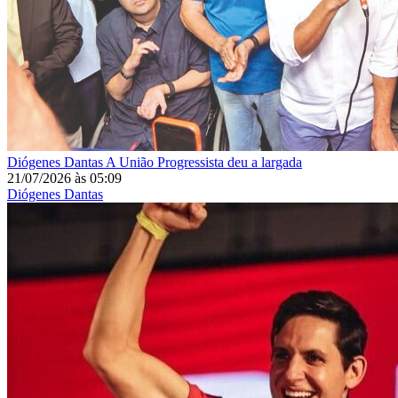
Diógenes Dantas
A União Progressista deu a largada
21/07/2026
às
05:09
Diógenes Dantas