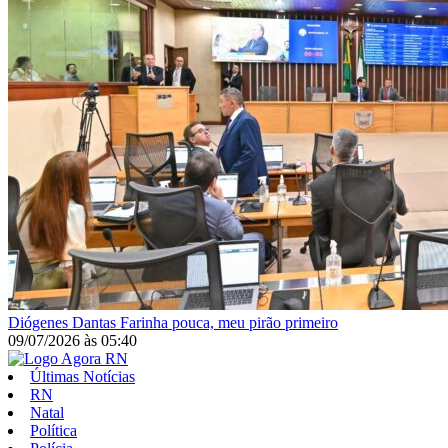
Diógenes Dantas
Farinha pouca, meu pirão primeiro
09/07/2026
às
05:40
Últimas Notícias
RN
Natal
Política