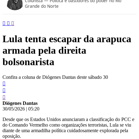
Colunista — Política e bastidores do poder no Rio
conteúdo
Grande do Norte
Lula tenta escapar da arapuca
armada pela direita
bolsonarista
Confira a coluna de Diógenes Dantas deste sábado 30
Diógenes Dantas
30/05/2026
|
05:20
Desde que os Estados Unidos anunciaram a classificação do PCC e
do Comando Vermelho como organizações terroristas, Lula se viu
diante de uma armadilha política cuidadosamente explorada pela
oposição.