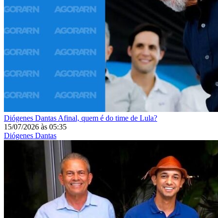
Diógenes Dantas
Afinal, quem é do time de Lula?
15/07/2026
às
05:35
Diógenes Dantas