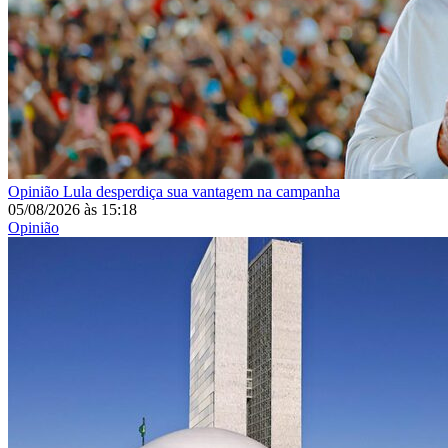
Opinião
Lula desperdiça sua vantagem na campanha
05/08/2026
às
15:18
Opinião