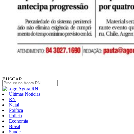
BUSCAR
Últimas Notícias
RN
Natal
Política
Polícia
Economia
Brasil
Saúde