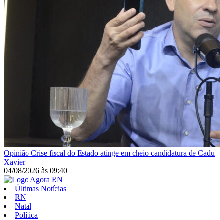
Opinião
Crise fiscal do Estado atinge em cheio candidatura de Cadu
Xavier
04/08/2026
às
09:40
Últimas Notícias
RN
Natal
Política