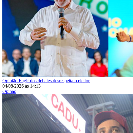
Opinião
Fugir dos debates desrespeita o eleitor
04/08/2026
às
14:13
Opinão