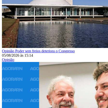
Opinião
Poder sem freios deteriora o Congresso
05/08/2026
às
15:14
Opinião