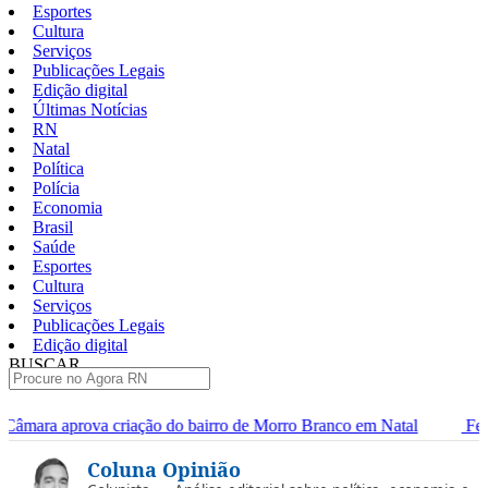
Esportes
Cultura
Serviços
Publicações Legais
Edição digital
Últimas Notícias
RN
Natal
Política
Polícia
Economia
Brasil
Saúde
Esportes
Cultura
Serviços
Publicações Legais
Edição digital
BUSCAR
ÚLTIMAS
o do bairro de Morro Branco em Natal
Festa no Bardallos celebr
Pular
Coluna Opinião
para
o