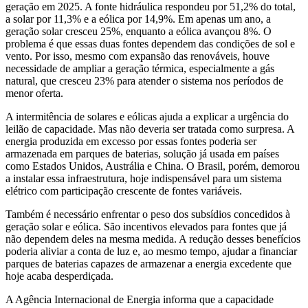
geração em 2025. A fonte hidráulica respondeu por 51,2% do total,
a solar por 11,3% e a eólica por 14,9%. Em apenas um ano, a
geração solar cresceu 25%, enquanto a eólica avançou 8%. O
problema é que essas duas fontes dependem das condições de sol e
vento. Por isso, mesmo com expansão das renováveis, houve
necessidade de ampliar a geração térmica, especialmente a gás
natural, que cresceu 23% para atender o sistema nos períodos de
menor oferta.
A intermitência de solares e eólicas ajuda a explicar a urgência do
leilão de capacidade. Mas não deveria ser tratada como surpresa. A
energia produzida em excesso por essas fontes poderia ser
armazenada em parques de baterias, solução já usada em países
como Estados Unidos, Austrália e China. O Brasil, porém, demorou
a instalar essa infraestrutura, hoje indispensável para um sistema
elétrico com participação crescente de fontes variáveis.
Também é necessário enfrentar o peso dos subsídios concedidos à
geração solar e eólica. São incentivos elevados para fontes que já
não dependem deles na mesma medida. A redução desses benefícios
poderia aliviar a conta de luz e, ao mesmo tempo, ajudar a financiar
parques de baterias capazes de armazenar a energia excedente que
hoje acaba desperdiçada.
A Agência Internacional de Energia informa que a capacidade