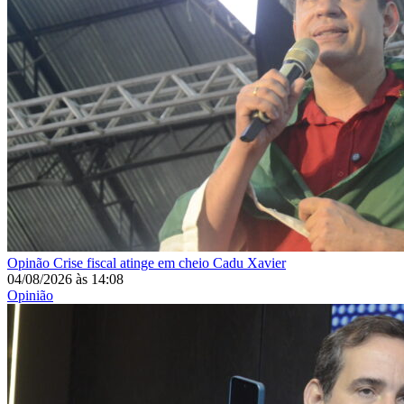
Opinão
Crise fiscal atinge em cheio Cadu Xavier
04/08/2026
às
14:08
Opinião