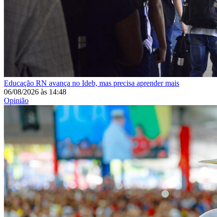
Educação
RN avança no Ideb, mas precisa aprender mais
06/08/2026
às
14:48
Opinião