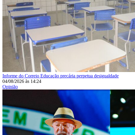
Informe do Correio
Educação precária perpetua desigualdade
04/08/2026
às
14:24
Opinião