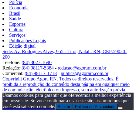
Polícia
Economia
Brasil
Saúde
Esportes
Cultura
Serviços
Publicações Legais
Edição digital
Sede: Av. Rodrigues Alves, 955 - Tirol, Natal - RN, CEP:59020-
200
Telefone:
(84) 3027-1690
Redação:
(84) 98117-5384
-
redacao@agorarn.com.br
Comercial:
(84) 98117-1718
-
publica@agorarn.com.br
Copyright Grupo Agora RN. Todos os direitos reservados. É
proibida a reprodução do conteúdo desta página em qualquer meio
de comunicação, eletrônico ou impresso, sem autorização prévia.
Usamos cookies para garantir que oferecemos a melhor experiência
em nosso site. Se você continuar a usar este site, assumiremos que
você está satisfeito com ele.
Aceitar
Politica de Privacidade