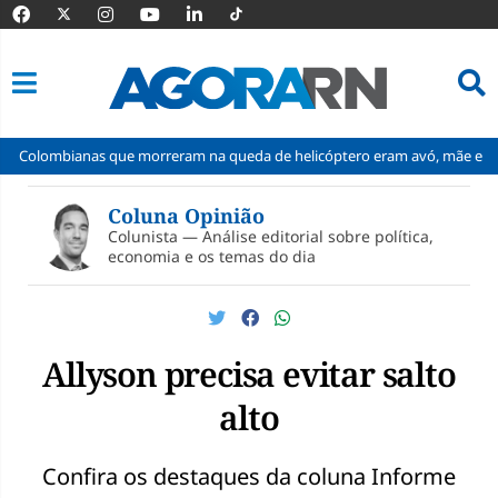
 que morreram na queda de helicóptero eram avó, mãe e filha
IFRN
Pular
para
Coluna Opinião
o
Colunista — Análise editorial sobre política,
conteúdo
economia e os temas do dia
Allyson precisa evitar salto
alto
Confira os destaques da coluna Informe