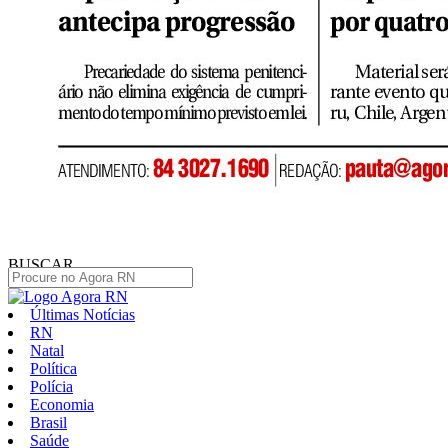
BUSCAR
Últimas Notícias
RN
Natal
Política
Polícia
Economia
Brasil
Saúde