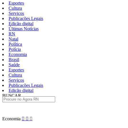
Esportes
Cultura
Serviços
Publicações Legais
Edição digital
Últimas Notícias
RN
Natal
Política
Polícia
Economia
Brasil
Saúde
Esportes
Cultura
Serviços
Publicações Legais
Edição digital
BUSCAR
ÚLTIMAS
Pular
Economia
para
o