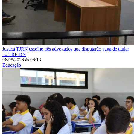
Justiça
TJRN escolhe três advogados que disputarão vaga de titular
no TRE-RN
06/08/2026
às
06:13
Educação