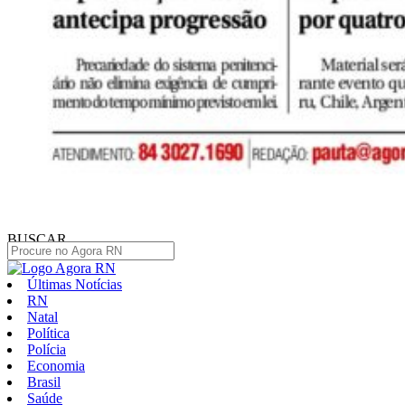
BUSCAR
Últimas Notícias
RN
Natal
Política
Polícia
Economia
Brasil
Saúde