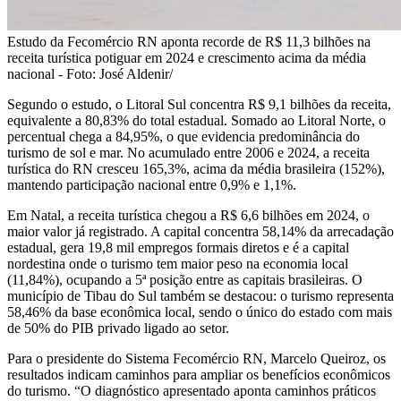
Estudo da Fecomércio RN aponta recorde de R$ 11,3 bilhões na
receita turística potiguar em 2024 e crescimento acima da média
nacional - Foto: José Aldenir/
Segundo o estudo, o Litoral Sul concentra R$ 9,1 bilhões da receita,
equivalente a 80,83% do total estadual. Somado ao Litoral Norte, o
percentual chega a 84,95%, o que evidencia predominância do
turismo de sol e mar. No acumulado entre 2006 e 2024, a receita
turística do RN cresceu 165,3%, acima da média brasileira (152%),
mantendo participação nacional entre 0,9% e 1,1%.
Em Natal, a receita turística chegou a R$ 6,6 bilhões em 2024, o
maior valor já registrado. A capital concentra 58,14% da arrecadação
estadual, gera 19,8 mil empregos formais diretos e é a capital
nordestina onde o turismo tem maior peso na economia local
(11,84%), ocupando a 5ª posição entre as capitais brasileiras. O
município de Tibau do Sul também se destacou: o turismo representa
58,46% da base econômica local, sendo o único do estado com mais
de 50% do PIB privado ligado ao setor.
Para o presidente do Sistema Fecomércio RN, Marcelo Queiroz, os
resultados indicam caminhos para ampliar os benefícios econômicos
do turismo. “O diagnóstico apresentado aponta caminhos práticos