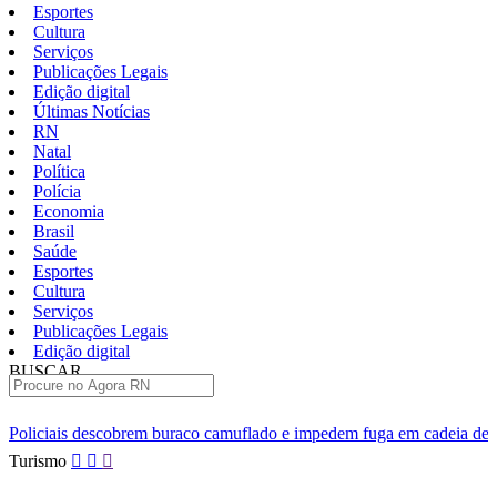
Esportes
Cultura
Serviços
Publicações Legais
Edição digital
Últimas Notícias
RN
Natal
Política
Polícia
Economia
Brasil
Saúde
Esportes
Cultura
Serviços
Publicações Legais
Edição digital
BUSCAR
ÚLTIMAS
uraco camuflado e impedem fuga em cadeia de Ceará-Mirim
Come
Pular
Turismo
para
o