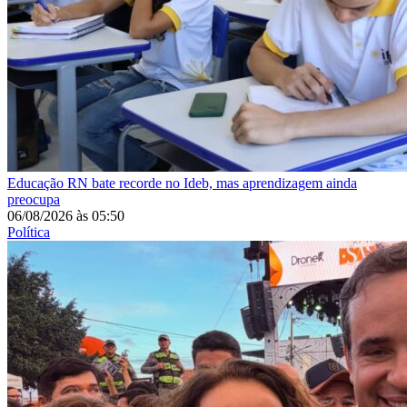
Educação
RN bate recorde no Ideb, mas aprendizagem ainda
preocupa
06/08/2026
às
05:50
Política