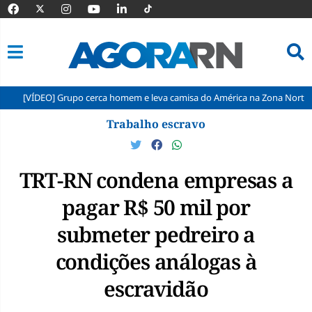
O] Grupo cerca homem e leva camisa do América na Zona Norte de Natal
Pular
Trabalho escravo
para
o
conteúdo
TRT-RN condena empresas a
pagar R$ 50 mil por
submeter pedreiro a
condições análogas à
escravidão