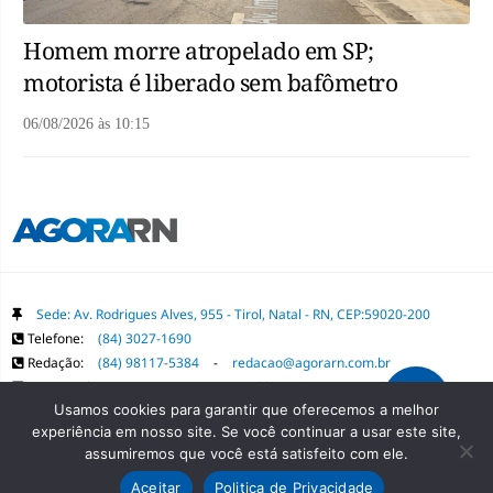
Homem morre atropelado em SP;
motorista é liberado sem bafômetro
06/08/2026
às
10:15
Sede: Av. Rodrigues Alves, 955 - Tirol, Natal - RN, CEP:59020-200
Telefone:
(84) 3027-1690
Redação:
(84) 98117-5384
-
redacao@agorarn.com.br
Comercial:
(84) 98117-1718
-
publica@agorarn.com.br
Usamos cookies para garantir que oferecemos a melhor
experiência em nosso site. Se você continuar a usar este site,
Copyright Grupo Agora RN. Todos os direitos reservados. É proibida a
assumiremos que você está satisfeito com ele.
reprodução do conteúdo desta página em qualquer meio de comunicação,
Aceitar
Politica de Privacidade