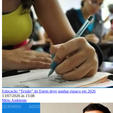
Educação
“Textão” do Enem deve ganhar espaço em 2026
13/07/2026
às
15:08
Meio Ambiente