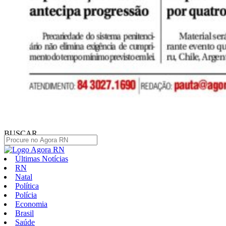
BUSCAR
Últimas Notícias
RN
Natal
Política
Polícia
Economia
Brasil
Saúde