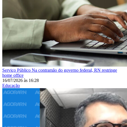
Serviço Público
Na contramão do governo federal, RN restringe
home office
16/07/2026
às
16:28
Educação