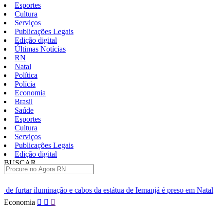
Esportes
Cultura
Serviços
Publicações Legais
Edição digital
Últimas Notícias
RN
Natal
Política
Polícia
Economia
Brasil
Saúde
Esportes
Cultura
Serviços
Publicações Legais
Edição digital
BUSCAR
ÚLTIMAS
o e cabos da estátua de Iemanjá é preso em Natal
Homem é preso po
Pular
Economia
para
o