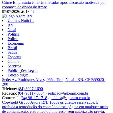
Crime
Empresária é morta a facadas após discussão motivada por
cobrança de dívida do irmão
07/07/2026
às
13:47
Últimas Notícias
RN
Natal
Política
Polícia
Economia
Brasil
Saúde
Esportes
Cultura
Serviços
Publicações Legais
Edição digital
Sede: Av. Rodrigues Alves, 955 - Tirol, Natal - RN, CEP:59020-
200
Telefone:
(84) 3027-1690
Redação:
(84) 98117-5384
-
redacao@agorarn.com.br
Comercial:
(84) 98117-1718
-
publica@agorarn.com.br
Copyright Grupo Agora RN. Todos os direitos reservados. É
proibida a reprodução do conteúdo desta página em qualquer meio
de comunicação, eletrônico ou impresso, sem autorização prévia.