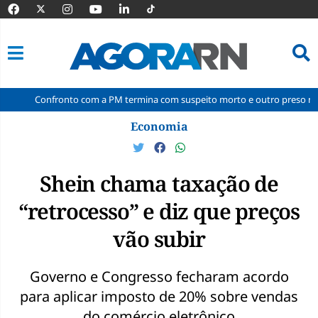
onto com a PM termina com suspeito morto e outro preso na comunidade 
Pular
Economia
para
o
conteúdo
Shein chama taxação de
“retrocesso” e diz que preços
vão subir
Governo e Congresso fecharam acordo
para aplicar imposto de 20% sobre vendas
do comércio eletrônico