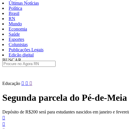
Últimas Notícias
Política
Brasil
RN
Mundo
Economia
Saúde
Esportes
Colunistas
Publicações Legais
Edição digital
BUSCAR
ÚLTIMAS
Pular
Educação
para
o
Segunda parcela do Pé-de-Meia 
conteúdo
Depósito de R$200 será para estudantes nascidos em janeiro e feverei