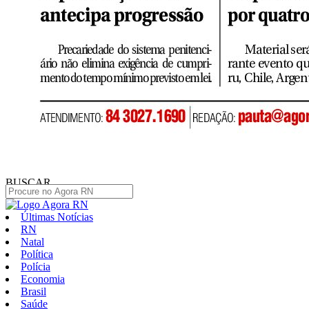
BUSCAR
Últimas Notícias
RN
Natal
Política
Polícia
Economia
Brasil
Saúde