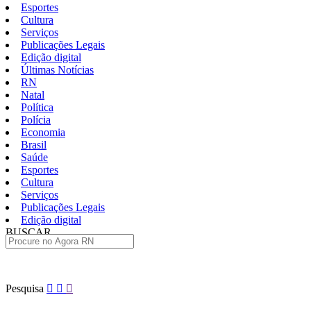
Esportes
Cultura
Serviços
Publicações Legais
Edição digital
Últimas Notícias
RN
Natal
Política
Polícia
Economia
Brasil
Saúde
Esportes
Cultura
Serviços
Publicações Legais
Edição digital
BUSCAR
ÚLTIMAS
Pular
Pesquisa
para
o