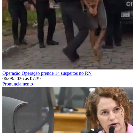
Operação
Operação prende 14 suspeitos no RN
06/08/2026
às
07:39
Pronunciamento