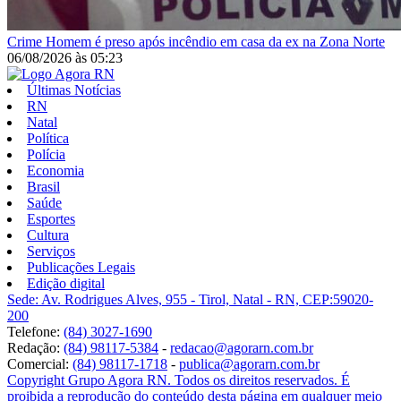
Crime
Homem é preso após incêndio em casa da ex na Zona Norte
06/08/2026
às
05:23
Últimas Notícias
RN
Natal
Política
Polícia
Economia
Brasil
Saúde
Esportes
Cultura
Serviços
Publicações Legais
Edição digital
Sede: Av. Rodrigues Alves, 955 - Tirol, Natal - RN, CEP:59020-
200
Telefone:
(84) 3027-1690
Redação:
(84) 98117-5384
-
redacao@agorarn.com.br
Comercial:
(84) 98117-1718
-
publica@agorarn.com.br
Copyright Grupo Agora RN. Todos os direitos reservados. É
proibida a reprodução do conteúdo desta página em qualquer meio