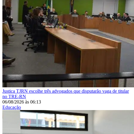
Justiça
TJRN escolhe três advogados que disputarão vaga de titular
no TRE-RN
06/08/2026
às
06:13
Educação