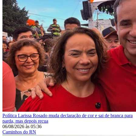
Política
Larissa Rosado muda declaração de cor e sai de branca para
parda, mas depois recua
06/08/2026
às
05:36
Caminhos do RN