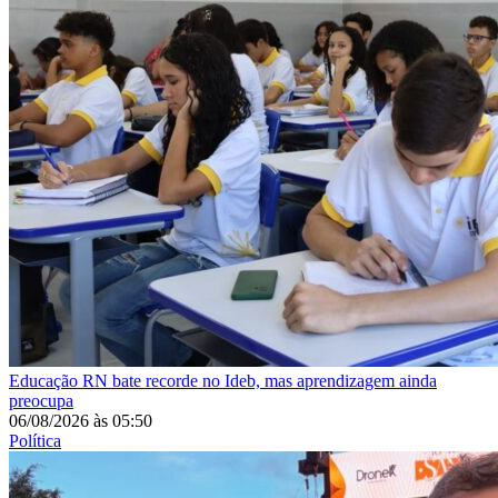
Educação
RN bate recorde no Ideb, mas aprendizagem ainda
preocupa
06/08/2026
às
05:50
Política