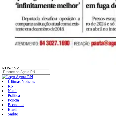
BUSCAR
Últimas Notícias
RN
Natal
Política
Polícia
Economia
Brasil
Saúde