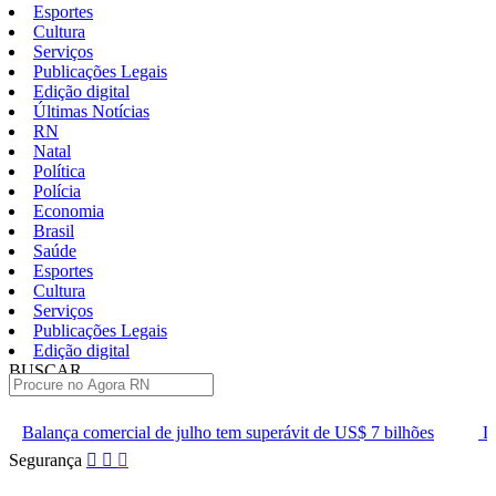
Esportes
Cultura
Serviços
Publicações Legais
Edição digital
Últimas Notícias
RN
Natal
Política
Polícia
Economia
Brasil
Saúde
Esportes
Cultura
Serviços
Publicações Legais
Edição digital
BUSCAR
ÚLTIMAS
e julho tem superávit de US$ 7 bilhões
Lei que aumenta punição 
Pular
Segurança
para
o