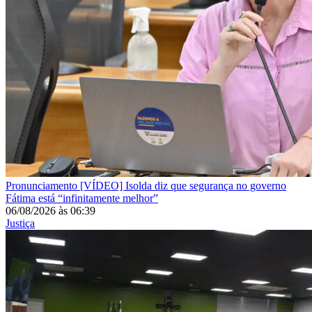
Pronunciamento
[VÍDEO] Isolda diz que segurança no governo
Fátima está “infinitamente melhor”
06/08/2026
às
06:39
Justiça