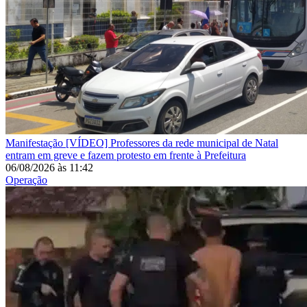
Manifestação
[VÍDEO] Professores da rede municipal de Natal
entram em greve e fazem protesto em frente à Prefeitura
06/08/2026
às
11:42
Operação