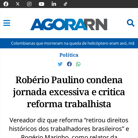
ianas que morreram na queda de helicóptero eram avó, mãe e filha
Pular
Política
para
o
conteúdo
Robério Paulino condena
jornada excessiva e critica
reforma trabalhista
Vereador diz que reforma “retirou direitos
históricos dos trabalhadores brasileiros” e
Rogério Marinho, como relator da