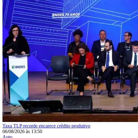
Taxa
TLP recorde encarece crédito produtivo
06/08/2026
às
13:50
Auto