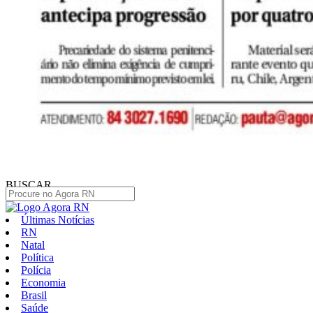
BUSCAR
Últimas Notícias
RN
Natal
Política
Polícia
Economia
Brasil
Saúde