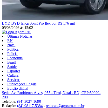
BYD
BYD lança Song Pro flex por R$ 176 mil
05/08/2026
às
15:02
Últimas Notícias
RN
Natal
Política
Polícia
Economia
Brasil
Saúde
Esportes
Cultura
Serviços
Publicações Legais
Edição digital
Sede: Av. Rodrigues Alves, 955 - Tirol, Natal - RN, CEP:59020-
200
Telefone:
(84) 3027-1690
Redação:
(84) 98117-5384
-
redacao@agorarn.com.br