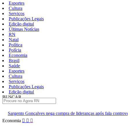
Esportes
Cultura
Serviços
Publicações Legais
Edição digital
Últimas Notícias
RN
Natal
Política
Polícia
Economia
Brasil
Saúde
Esportes
Cultura
Serviços
Publicações Legais
Edição digital
BUSCAR
ÚLTIMAS
 nega compra de lideranças após fala controversa em entrevista
Pular
Economia
para
o