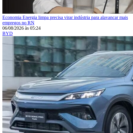
Economia
Energia limpa precisa virar indústria para alavancar mais
empregos no RN
06/08/2026
às
05:24
BYD