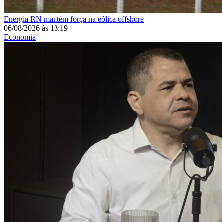
Energia
RN mantém força na eólica offshore
06/08/2026
às
13:19
Economia