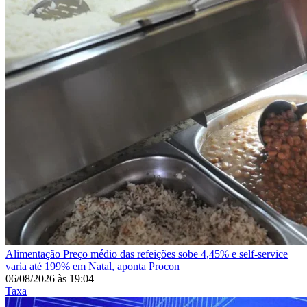
Alimentação
Preço médio das refeições sobe 4,45% e self-service
varia até 199% em Natal, aponta Procon
06/08/2026
às
19:04
Taxa