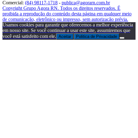
Comercial:
(84) 98117-1718
-
publica@agorarn.com.br
Copyright Grupo Agora RN. Todos os direitos reservados. É
proibida a reprodução do conteúdo desta página em qualquer meio
de comunicação, eletrônico ou impresso, sem autorização prévia.
Usamos cookies para garantir que oferecemos a melhor experiência
em nosso site. Se você continuar a usar este site, assumiremos que
você está satisfeito com ele.
Aceitar
Politica de Privacidade