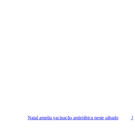
tal amplia vacinação antirrábica neste sábado
Festival Sesc de M