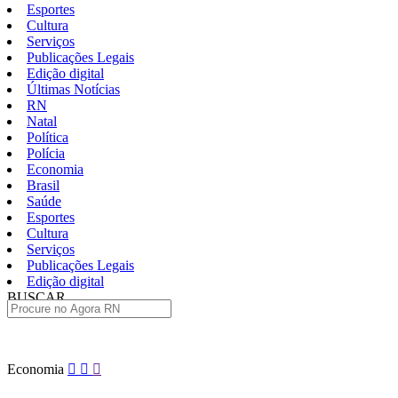
Esportes
Cultura
Serviços
Publicações Legais
Edição digital
Últimas Notícias
RN
Natal
Política
Polícia
Economia
Brasil
Saúde
Esportes
Cultura
Serviços
Publicações Legais
Edição digital
BUSCAR
ÚLTIMAS
Pular
Economia
para
o