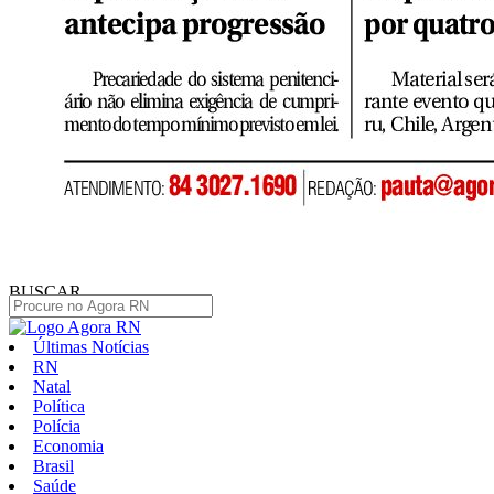
BUSCAR
Últimas Notícias
RN
Natal
Política
Polícia
Economia
Brasil
Saúde