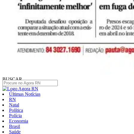
BUSCAR
Últimas Notícias
RN
Natal
Política
Polícia
Economia
Brasil
Saúde