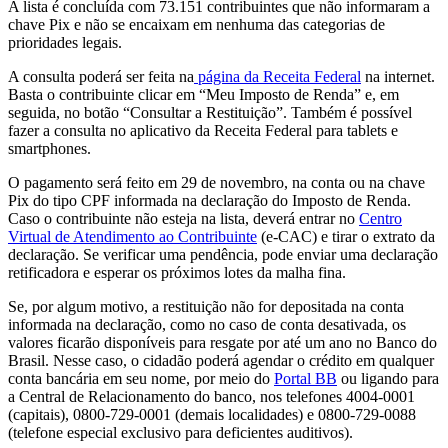
A lista é concluída com 73.151 contribuintes que não informaram a
chave Pix e não se encaixam em nenhuma das categorias de
prioridades legais.
A consulta poderá ser feita na
página da Receita Federal
na internet.
Basta o contribuinte clicar em “Meu Imposto de Renda” e, em
seguida, no botão “Consultar a Restituição”. Também é possível
fazer a consulta no aplicativo da Receita Federal para tablets e
smartphones.
O pagamento será feito em 29 de novembro, na conta ou na chave
Pix do tipo CPF informada na declaração do Imposto de Renda.
Caso o contribuinte não esteja na lista, deverá entrar no
Centro
Virtual de Atendimento ao Contribuinte
(e-CAC) e tirar o extrato da
declaração. Se verificar uma pendência, pode enviar uma declaração
retificadora e esperar os próximos lotes da malha fina.
Se, por algum motivo, a restituição não for depositada na conta
informada na declaração, como no caso de conta desativada, os
valores ficarão disponíveis para resgate por até um ano no Banco do
Brasil. Nesse caso, o cidadão poderá agendar o crédito em qualquer
conta bancária em seu nome, por meio do
Portal BB
ou ligando para
a Central de Relacionamento do banco, nos telefones 4004-0001
(capitais), 0800-729-0001 (demais localidades) e 0800-729-0088
(telefone especial exclusivo para deficientes auditivos).