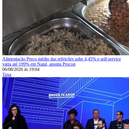
Alimentação
Preço médio das refeições sobe 4,45% e self-service
varia até 199% em Natal, aponta Procon
06/08/2026
às
19:04
Taxa