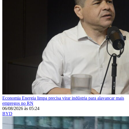
Economia
Energia limpa precisa virar indústria para alavancar mais
empregos no RN
06/08/2026
às
05:24
BYD