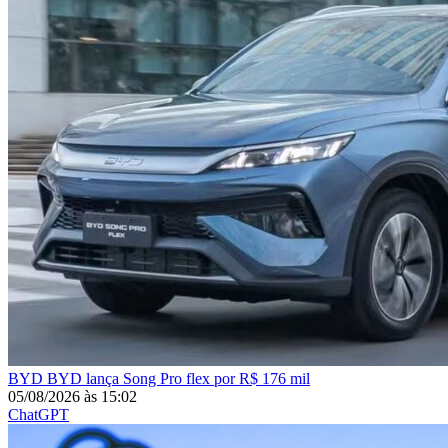
BYD
BYD lança Song Pro flex por R$ 176 mil
05/08/2026
às
15:02
ChatGPT