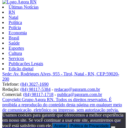
Últimas Notícias
RN
Natal
Política
Polícia
Economia
Brasil
Saúde
Esportes
Cultura
Serviços
Publicações Legais
Edição digital
Sede: Av. Rodrigues Alves, 955 - Tirol, Natal - RN, CEP:59020-
200
Telefone:
(84) 3027-1690
Redação:
(84) 98117-5384
-
redacao@agorarn.com.br
Comercial:
(84) 98117-1718
-
publica@agorarn.com.br
Copyright Grupo Agora RN. Todos os direitos reservados. É
proibida a reprodução do conteúdo desta página em qualquer meio
de comunicação, eletrônico ou impresso, sem autorização prévia.
Usamos cookies para garantir que oferecemos a melhor experiência
em nosso site. Se você continuar a usar este site, assumiremos que
você está satisfeito com ele.
Aceitar
Politica de Privacidade