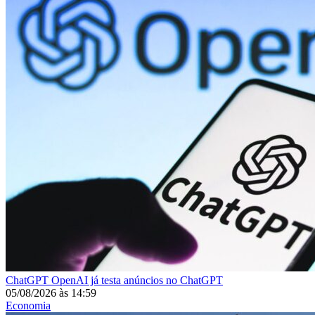
ChatGPT
OpenAI já testa anúncios no ChatGPT
05/08/2026
às
14:59
Economia