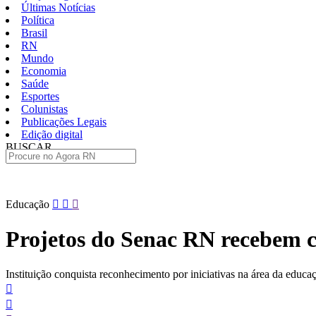
Últimas Notícias
Política
Brasil
RN
Mundo
Economia
Saúde
Esportes
Colunistas
Publicações Legais
Edição digital
BUSCAR
ÚLTIMAS
Pular
Educação
para
o
Projetos do Senac RN recebem 
conteúdo
Instituição conquista reconhecimento por iniciativas na área da edu