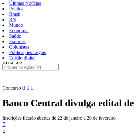
Últimas Notícias
Política
Brasil
RN
Mundo
Economia
Saúde
Esportes
Colunistas
Publicações Legais
Edição digital
BUSCAR
ÚLTIMAS
Pular
Concurso
para
o
Banco Central divulga edital de
conteúdo
Inscrições ficarão abertas de 22 de janeiro a 20 de fevereiro