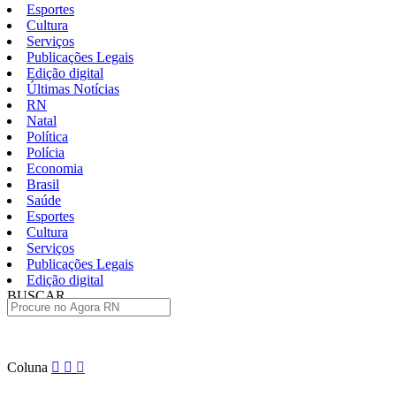
Esportes
Cultura
Serviços
Publicações Legais
Edição digital
Últimas Notícias
RN
Natal
Política
Polícia
Economia
Brasil
Saúde
Esportes
Cultura
Serviços
Publicações Legais
Edição digital
BUSCAR
ÚLTIMAS
Pular
Coluna
para
o