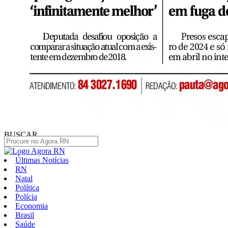
BUSCAR
Últimas Notícias
RN
Natal
Política
Polícia
Economia
Brasil
Saúde