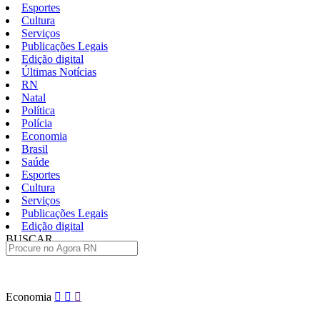
Esportes
Cultura
Serviços
Publicações Legais
Edição digital
Últimas Notícias
RN
Natal
Política
Polícia
Economia
Brasil
Saúde
Esportes
Cultura
Serviços
Publicações Legais
Edição digital
BUSCAR
ÚLTIMAS
Pular
Economia
para
o