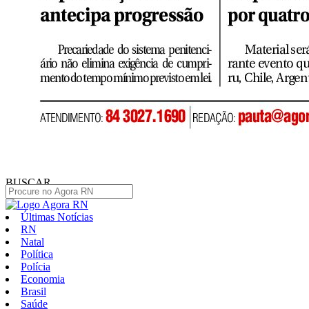
BUSCAR
Últimas Notícias
RN
Natal
Política
Polícia
Economia
Brasil
Saúde