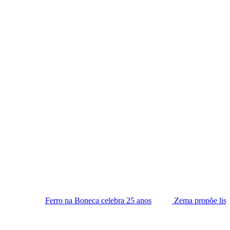
o na Boneca celebra 25 anos
Zema propõe lista tríplice para esc