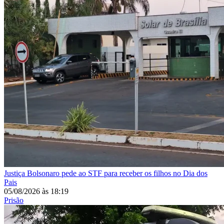
Justiça
Bolsonaro pede ao STF para receber os filhos no Dia dos
Pais
05/08/2026
às
18:19
Prisão