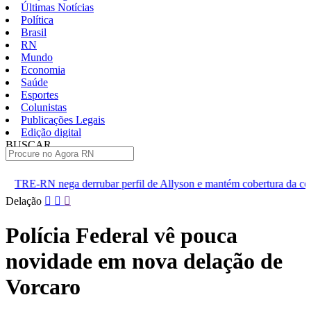
Últimas Notícias
Política
Brasil
RN
Mundo
Economia
Saúde
Esportes
Colunistas
Publicações Legais
Edição digital
BUSCAR
ÚLTIMAS
ubar perfil de Allyson e mantém cobertura da convenção
Dupla
Pular
Delação
para
o
Polícia Federal vê pouca
conteúdo
novidade em nova delação de
Vorcaro