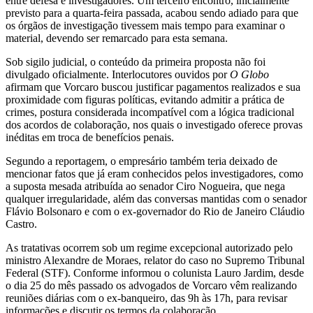
entre defesa e investigadores. Um terceiro encontro, inicialmente
previsto para a quarta-feira passada, acabou sendo adiado para que
os órgãos de investigação tivessem mais tempo para examinar o
material, devendo ser remarcado para esta semana.
Sob sigilo judicial, o conteúdo da primeira proposta não foi
divulgado oficialmente. Interlocutores ouvidos por
O Globo
afirmam que Vorcaro buscou justificar pagamentos realizados e sua
proximidade com figuras políticas, evitando admitir a prática de
crimes, postura considerada incompatível com a lógica tradicional
dos acordos de colaboração, nos quais o investigado oferece provas
inéditas em troca de benefícios penais.
Segundo a reportagem, o empresário também teria deixado de
mencionar fatos que já eram conhecidos pelos investigadores, como
a suposta mesada atribuída ao senador Ciro Nogueira, que nega
qualquer irregularidade, além das conversas mantidas com o senador
Flávio Bolsonaro e com o ex-governador do Rio de Janeiro Cláudio
Castro.
As tratativas ocorrem sob um regime excepcional autorizado pelo
ministro Alexandre de Moraes, relator do caso no Supremo Tribunal
Federal (STF). Conforme informou o colunista Lauro Jardim, desde
o dia 25 do mês passado os advogados de Vorcaro vêm realizando
reuniões diárias com o ex-banqueiro, das 9h às 17h, para revisar
informações e discutir os termos da colaboração.