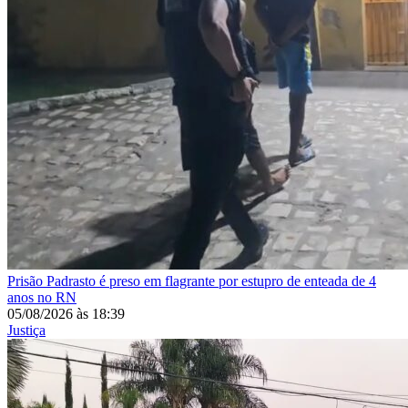
Prisão
Padrasto é preso em flagrante por estupro de enteada de 4
anos no RN
05/08/2026
às
18:39
Justiça