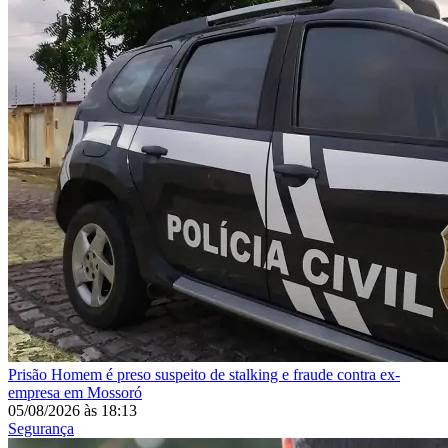
Prisão
Homem é preso suspeito de stalking e fraude contra ex-
empresa em Mossoró
05/08/2026
às
18:13
Segurança