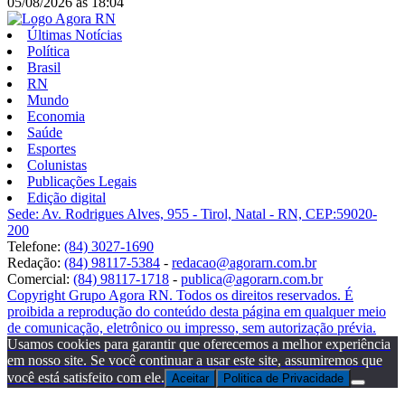
05/08/2026
às
18:04
Últimas Notícias
Política
Brasil
RN
Mundo
Economia
Saúde
Esportes
Colunistas
Publicações Legais
Edição digital
Sede: Av. Rodrigues Alves, 955 - Tirol, Natal - RN, CEP:59020-
200
Telefone:
(84) 3027-1690
Redação:
(84) 98117-5384
-
redacao@agorarn.com.br
Comercial:
(84) 98117-1718
-
publica@agorarn.com.br
Copyright Grupo Agora RN. Todos os direitos reservados. É
proibida a reprodução do conteúdo desta página em qualquer meio
de comunicação, eletrônico ou impresso, sem autorização prévia.
Usamos cookies para garantir que oferecemos a melhor experiência
em nosso site. Se você continuar a usar este site, assumiremos que
você está satisfeito com ele.
Aceitar
Politica de Privacidade