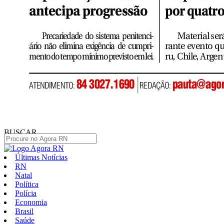
BUSCAR
Últimas Notícias
RN
Natal
Política
Polícia
Economia
Brasil
Saúde