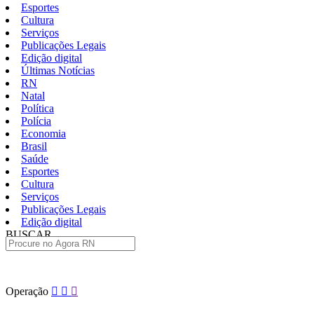
Esportes
Cultura
Serviços
Publicações Legais
Edição digital
Últimas Notícias
RN
Natal
Política
Polícia
Economia
Brasil
Saúde
Esportes
Cultura
Serviços
Publicações Legais
Edição digital
BUSCAR
ÚLTIMAS
Pular
Operação
para
o