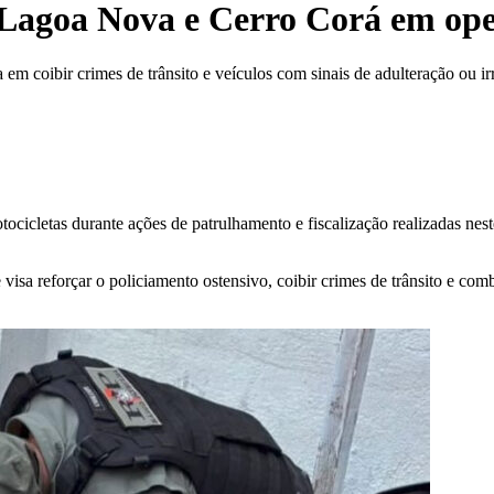
agoa Nova e Cerro Corá em oper
m coibir crimes de trânsito e veículos com sinais de adulteração ou ir
cicletas durante ações de patrulhamento e fiscalização realizadas nes
sa reforçar o policiamento ostensivo, coibir crimes de trânsito e comb