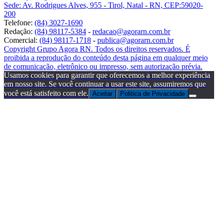
Sede: Av. Rodrigues Alves, 955 - Tirol, Natal - RN, CEP:59020-
200
Telefone:
(84) 3027-1690
Redação:
(84) 98117-5384
-
redacao@agorarn.com.br
Comercial:
(84) 98117-1718
-
publica@agorarn.com.br
Copyright Grupo Agora RN. Todos os direitos reservados. É
proibida a reprodução do conteúdo desta página em qualquer meio
de comunicação, eletrônico ou impresso, sem autorização prévia.
Usamos cookies para garantir que oferecemos a melhor experiência
em nosso site. Se você continuar a usar este site, assumiremos que
você está satisfeito com ele.
Aceitar
Politica de Privacidade