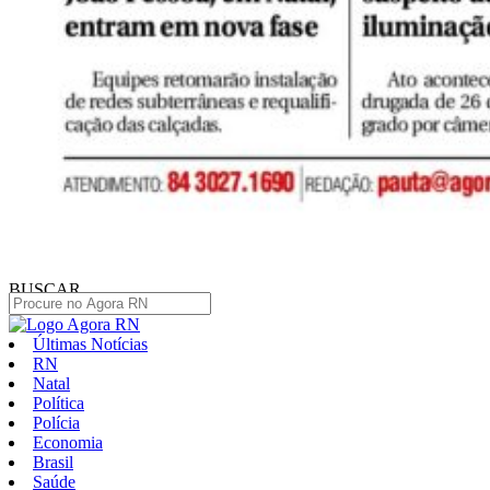
BUSCAR
Últimas Notícias
RN
Natal
Política
Polícia
Economia
Brasil
Saúde