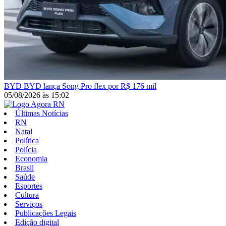
BYD
BYD lança Song Pro flex por R$ 176 mil
05/08/2026
às
15:02
Últimas Notícias
RN
Natal
Política
Polícia
Economia
Brasil
Saúde
Esportes
Cultura
Serviços
Publicações Legais
Edição digital