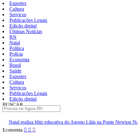
Esportes
Cultura
Serviços
Publicações Legais
Edição digital
Últimas Notícias
RN
Natal
Política
Polícia
Economia
Brasil
Saúde
Esportes
Cultura
Serviços
Publicações Legais
Edição digital
BUSCAR
ÚLTIMAS
itz educativa do Agosto Lilás na Ponte Newton Navarro neste sábado
Pular
Economia
para
o