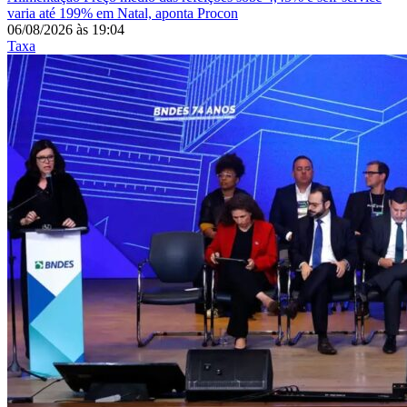
varia até 199% em Natal, aponta Procon
06/08/2026
às
19:04
Taxa