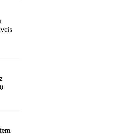
a
áveis
z
20
 tem