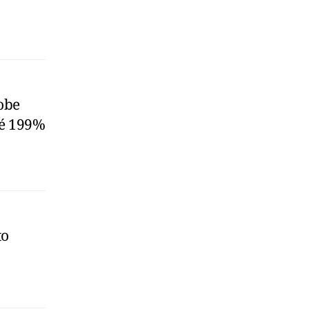
obe
té 199%
to