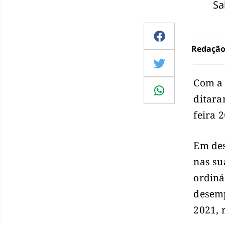
Sa
Redaçã
Com a 
ditara
feira 2
Em des
nas su
ordiná
desemp
2021, 