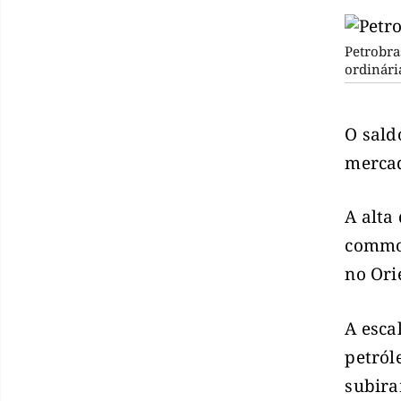
Petrobra
ordinári
O sald
mercad
A alta
commod
no Ori
A esca
petról
subira