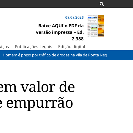
08/08/2026
Baixe AQUI o PDF da
versão impressa – Ed.
2.388
viços
Publicações Legais
Edição digital
preso por tráfico de drogas na Vila de Ponta Negra
STF pode decidi
em valor de
 e empurrão