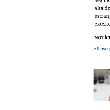
Segund
alta d
estran
exteri
NOTÍC
Iboves