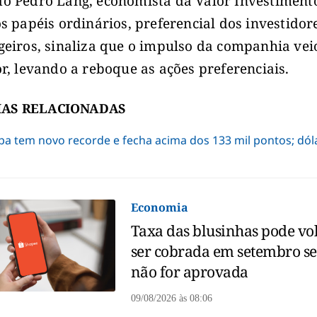
o Pedro Lang, economista da Valor Investimento
os papéis ordinários, preferencial dos investidor
geiros, sinaliza que o impulso da companhia vei
or, levando a reboque as ações preferenciais.
IAS RELACIONADAS
pa tem novo recorde e fecha acima dos 133 mil pontos; dóla
Economia
Taxa das blusinhas pode vol
ser cobrada em setembro s
não for aprovada
09/08/2026
às
08:06