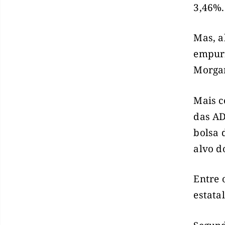
3,46%.
Mas, a
empurr
Morgan
Mais c
das AD
bolsa 
alvo d
Entre 
estata