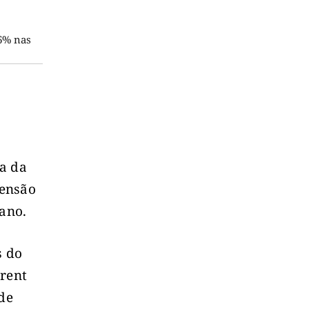
96% nas
ta da
tensão
bano.
s do
brent
de