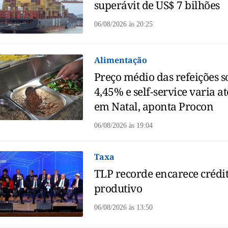
superávit de US$ 7 bilhões
06/08/2026
às
20:25
Alimentação
Preço médio das refeições s
4,45% e self-service varia a
em Natal, aponta Procon
06/08/2026
às
19:04
Taxa
TLP recorde encarece crédi
produtivo
06/08/2026
às
13:50