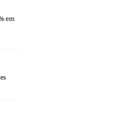
0% em
es