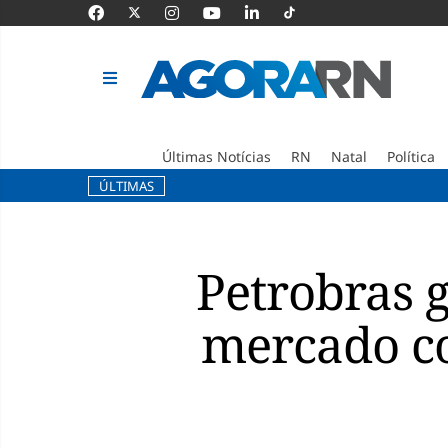
Últimas Notícias
RN
Natal
Política
ÚLTIMAS
Pular
para
o
Petrobras 
conteúdo
mercado co