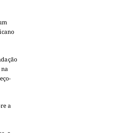
 um
icano
endação
 na
eço-
re a