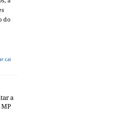
s, a
es
o do
r cai
tar a
e MP