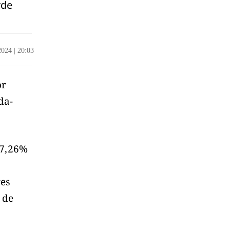
rde
/2024
|
20:03
or
da-
 7,26%
res
 de