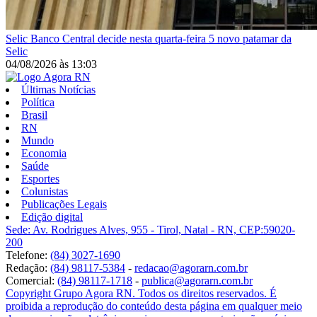
Selic
Banco Central decide nesta quarta-feira 5 novo patamar da
Selic
04/08/2026
às
13:03
Últimas Notícias
Política
Brasil
RN
Mundo
Economia
Saúde
Esportes
Colunistas
Publicações Legais
Edição digital
Sede: Av. Rodrigues Alves, 955 - Tirol, Natal - RN, CEP:59020-
200
Telefone:
(84) 3027-1690
Redação:
(84) 98117-5384
-
redacao@agorarn.com.br
Comercial:
(84) 98117-1718
-
publica@agorarn.com.br
Copyright Grupo Agora RN. Todos os direitos reservados. É
proibida a reprodução do conteúdo desta página em qualquer meio