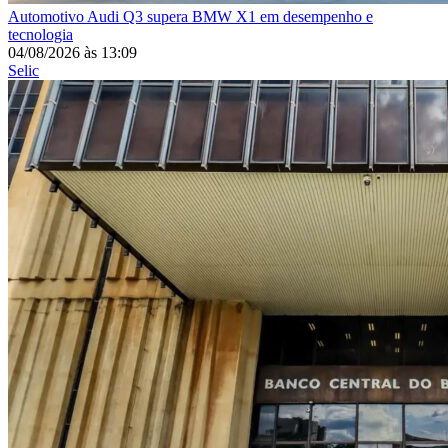
Automotivo
Audi Q3 supera BMW X1 em desempenho e
tecnologia
04/08/2026
às
13:09
Selic