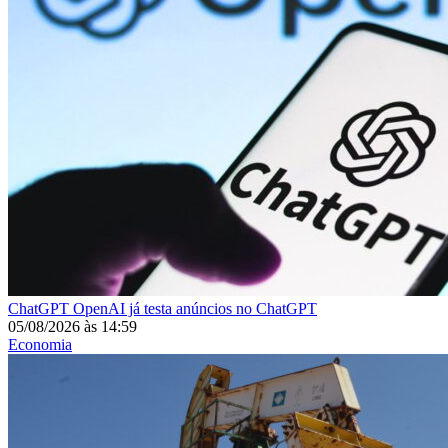
ChatGPT
OpenAI já testa anúncios no ChatGPT
05/08/2026
às
14:59
Economia