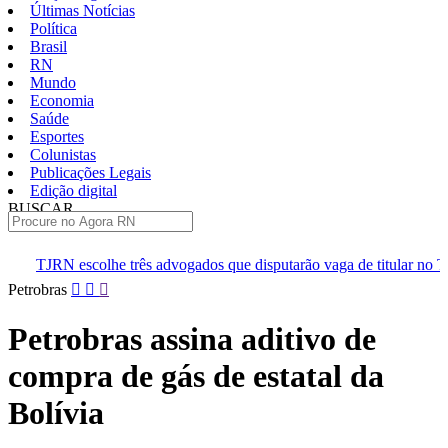
Últimas Notícias
Política
Brasil
RN
Mundo
Economia
Saúde
Esportes
Colunistas
Publicações Legais
Edição digital
BUSCAR
ÚLTIMAS
rês advogados que disputarão vaga de titular no TRE-RN
Ideb d
Pular
Petrobras
para
o
Petrobras assina aditivo de
conteúdo
compra de gás de estatal da
Bolívia