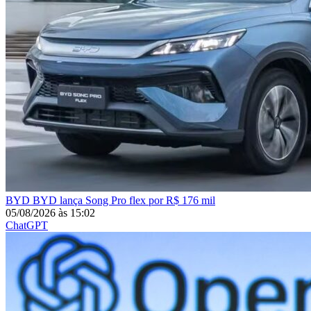
BYD
BYD lança Song Pro flex por R$ 176 mil
05/08/2026
às
15:02
ChatGPT