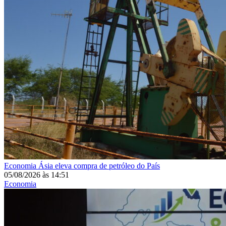
Economia
Ásia eleva compra de petróleo do País
05/08/2026
às
14:51
Economia