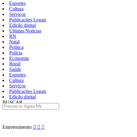
Esportes
Cultura
Serviços
Publicações Legais
Edição digital
Últimas Notícias
RN
Natal
Política
Polícia
Economia
Brasil
Saúde
Esportes
Cultura
Serviços
Publicações Legais
Edição digital
BUSCAR
ÚLTIMAS
Pular
Entretenimento
para
o