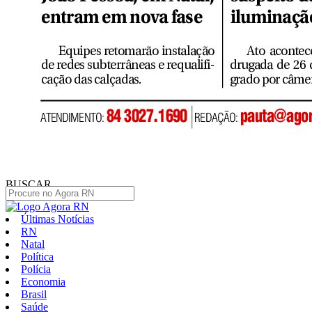
BUSCAR
Últimas Notícias
RN
Natal
Política
Polícia
Economia
Brasil
Saúde