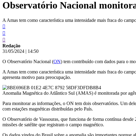
Observatório Nacional monitora
conteúdo
A Amas tem como característica uma intensidade mais fraca do campo
Redação
31/05/2024
|
14:50
O Observatório Nacional (
ON
) tem contribuído com dados para o mo
A Amas tem como característica uma intensidade mais fraca do campo m
apresenta motivo para preocupação.
Anomalia Magnética do Atlântico Sul (AMAS) é monitorada por agênc
Para monitorar as informações, o ON tem dois observatórios. Um dele
com estações magnéticas distribuídas pelo País.
O Observatório de Vassouras, que funciona de forma contínua desde
missões de satélite que registram o campo magnético.
Os dados vindos do Brasil sobre a anomalia são importantes porque a