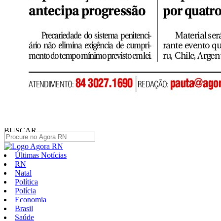
BUSCAR
Últimas Notícias
RN
Natal
Política
Polícia
Economia
Brasil
Saúde