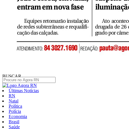
BUSCAR
Últimas Notícias
RN
Natal
Política
Polícia
Economia
Brasil
Saúde