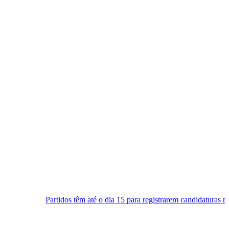
dos têm até o dia 15 para registrarem candidaturas nos tribunais
S