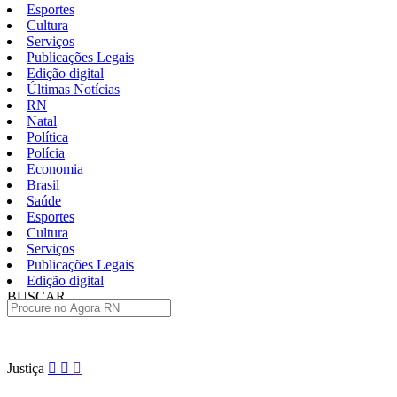
Esportes
Cultura
Serviços
Publicações Legais
Edição digital
Últimas Notícias
RN
Natal
Política
Polícia
Economia
Brasil
Saúde
Esportes
Cultura
Serviços
Publicações Legais
Edição digital
BUSCAR
ÚLTIMAS
Pular
Justiça
para
o