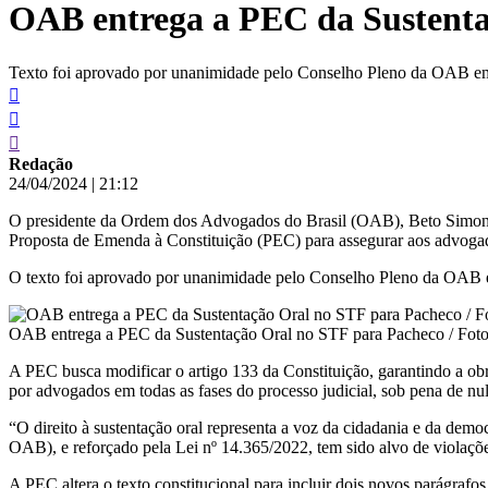
OAB entrega a PEC da Sustenta
conteúdo
Texto foi aprovado por unanimidade pelo Conselho Pleno da OAB em 
Redação
24/04/2024
|
21:12
O presidente da Ordem dos Advogados do Brasil (OAB), Beto Simonetti
Proposta de Emenda à Constituição (PEC) para assegurar aos advogados
O texto foi aprovado por unanimidade pelo Conselho Pleno da OAB em
OAB entrega a PEC da Sustentação Oral no STF para Pacheco / Foto
A PEC busca modificar o artigo 133 da Constituição, garantindo a obri
por advogados em todas as fases do processo judicial, sob pena de nul
“O direito à sustentação oral representa a voz da cidadania e da demo
OAB), e reforçado pela Lei nº 14.365/2022, tem sido alvo de violaçõe
A PEC altera o texto constitucional para incluir dois novos parágrafos