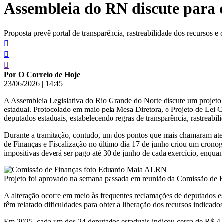
Assembleia do RN discute para d
conteúdo
Proposta prevê portal de transparência, rastreabilidade dos recursos
Por O Correio de Hoje
23/06/2026
|
14:45
A Assembleia Legislativa do Rio Grande do Norte discute um projeto 
estadual. Protocolado em maio pela Mesa Diretora, o Projeto de Lei 
deputados estaduais, estabelecendo regras de transparência, rastreabil
Durante a tramitação, contudo, um dos pontos que mais chamaram ate
de Finanças e Fiscalização no último dia 17 de junho criou um cron
impositivas deverá ser pago até 30 de junho de cada exercício, enquan
Projeto foi aprovado na semana passada em reunião da Comissão de
A alteração ocorre em meio às frequentes reclamações de deputados e
têm relatado dificuldades para obter a liberação dos recursos indic
Em 2025, cada um dos 24 deputados estaduais indicou cerca de R$ 