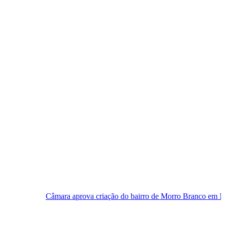
âmara aprova criação do bairro de Morro Branco em Natal
Fest