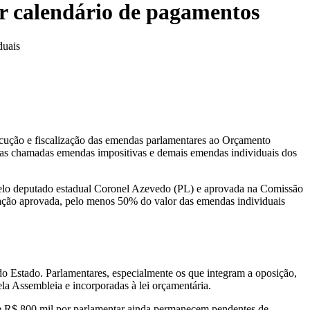
ar calendário de pagamentos
duais
xecução e fiscalização das emendas parlamentares ao Orçamento
r as chamadas emendas impositivas e demais emendas individuais dos
pelo deputado estadual Coronel Azevedo (PL) e aprovada na Comissão
dação aprovada, pelo menos 50% do valor das emendas individuais
o Estado. Parlamentares, especialmente os que integram a oposição,
la Assembleia e incorporadas à lei orçamentária.
e R$ 800 mil por parlamentar ainda permanecem pendentes de