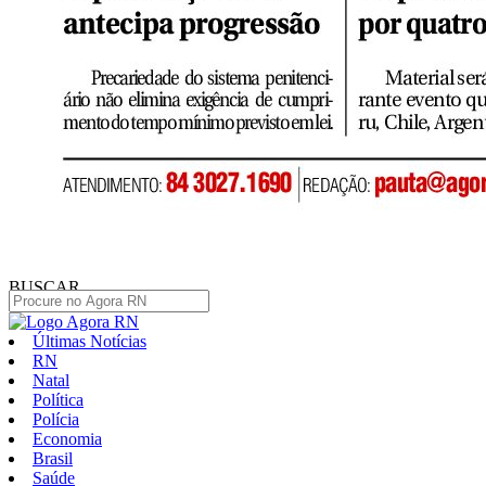
BUSCAR
Últimas Notícias
RN
Natal
Política
Polícia
Economia
Brasil
Saúde