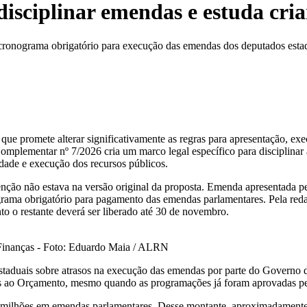
isciplinar emendas e estuda cri
 e cronograma obrigatório para execução das emendas dos deputados esta
que promete alterar significativamente as regras para apresentação, e
Complementar nº 7/2026 cria um marco legal específico para disciplina
idade e execução dos recursos públicos.
nção não estava na versão original da proposta. Emenda apresentada 
ograma obrigatório para pagamento das emendas parlamentares. Pela re
to o restante deverá ser liberado até 30 de novembro.
 Finanças - Foto: Eduardo Maia / ALRN
staduais sobre atrasos na execução das emendas por parte do Governo d
ados ao Orçamento, mesmo quando as programações já foram aprovadas pe
4 milhões em emendas parlamentares. Desse montante, aproximadament