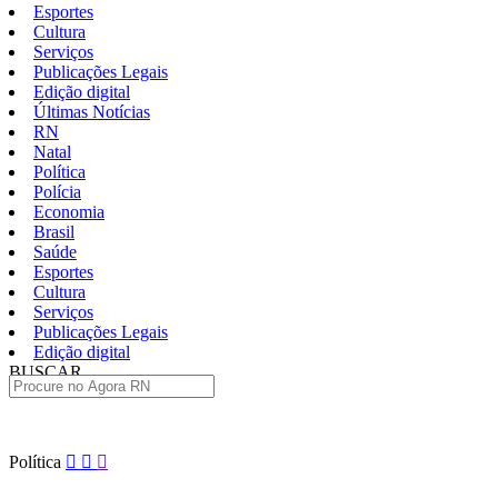
Esportes
Cultura
Serviços
Publicações Legais
Edição digital
Últimas Notícias
RN
Natal
Política
Polícia
Economia
Brasil
Saúde
Esportes
Cultura
Serviços
Publicações Legais
Edição digital
BUSCAR
ÚLTIMAS
Pular
Política
para
o