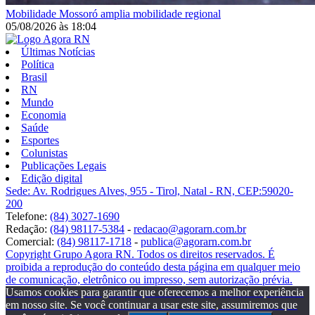
Mobilidade
Mossoró amplia mobilidade regional
05/08/2026
às
18:04
Últimas Notícias
Política
Brasil
RN
Mundo
Economia
Saúde
Esportes
Colunistas
Publicações Legais
Edição digital
Sede: Av. Rodrigues Alves, 955 - Tirol, Natal - RN, CEP:59020-
200
Telefone:
(84) 3027-1690
Redação:
(84) 98117-5384
-
redacao@agorarn.com.br
Comercial:
(84) 98117-1718
-
publica@agorarn.com.br
Copyright Grupo Agora RN. Todos os direitos reservados. É
proibida a reprodução do conteúdo desta página em qualquer meio
de comunicação, eletrônico ou impresso, sem autorização prévia.
Usamos cookies para garantir que oferecemos a melhor experiência
em nosso site. Se você continuar a usar este site, assumiremos que