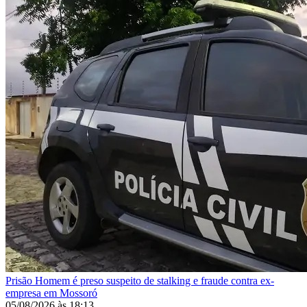
Prisão
Homem é preso suspeito de stalking e fraude contra ex-
empresa em Mossoró
05/08/2026
às
18:13