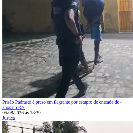
Prisão
Padrasto é preso em flagrante por estupro de enteada de 4
anos no RN
05/08/2026
às
18:39
Justiça