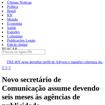
Últimas Notícias
Política
Brasil
RN
Mundo
Economia
Saúde
Esportes
Colunistas
Publicações Legais
Edição digital
BUSCAR
ÚLTIMAS
ubar perfil de Allyson e mantém cobertura da convenção
Dupla
Pular
para
o
Novo secretário de
conteúdo
Comunicação assume devendo
seis meses às agências de