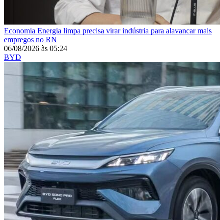
Economia
Energia limpa precisa virar indústria para alavancar mais
empregos no RN
06/08/2026
às
05:24
BYD