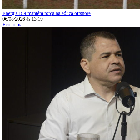
Energia
RN mantém força na eólica offshore
06/08/2026
às
13:19
Economia