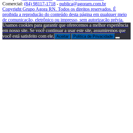
Comercial:
(84) 98117-1718
-
publica@agorarn.com.br
Copyright Grupo Agora RN. Todos os direitos reservados. É
proibida a reprodução do conteúdo desta página em qualquer meio
de comunicação, eletrônico ou impresso, sem autorização prévia.
Usamos cookies para garantir que oferecemos a melhor experiência
em nosso site. Se você continuar a usar este site, assumiremos que
você está satisfeito com ele.
Aceitar
Politica de Privacidade