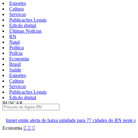
Esportes
Cultura
Serviços
Publicações Legais
Edição digital
Últimas Notícias
RN
Natal
Política
Polícia
Economia
Brasil
Saúde
Esportes
Cultura
Serviços
Publicações Legais
Edição digital
BUSCAR
ÚLTIMAS
de baixa umidade para 77 cidades do RN neste sábado
Polícia Ci
Pular
Economia
para
o