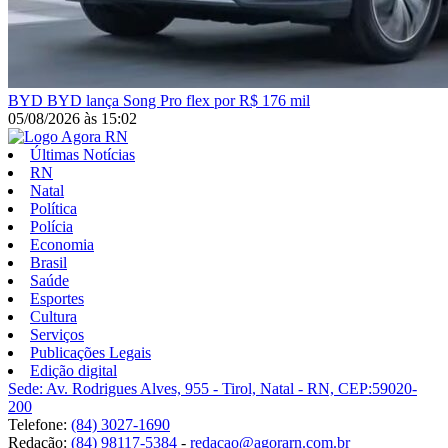
BYD
BYD lança Song Pro flex por R$ 176 mil
05/08/2026
às
15:02
Últimas Notícias
RN
Natal
Política
Polícia
Economia
Brasil
Saúde
Esportes
Cultura
Serviços
Publicações Legais
Edição digital
Sede: Av. Rodrigues Alves, 955 - Tirol, Natal - RN, CEP:59020-
200
Telefone:
(84) 3027-1690
Redação:
(84) 98117-5384
-
redacao@agorarn.com.br