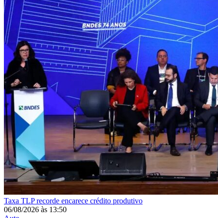
Taxa
TLP recorde encarece crédito produtivo
06/08/2026
às
13:50