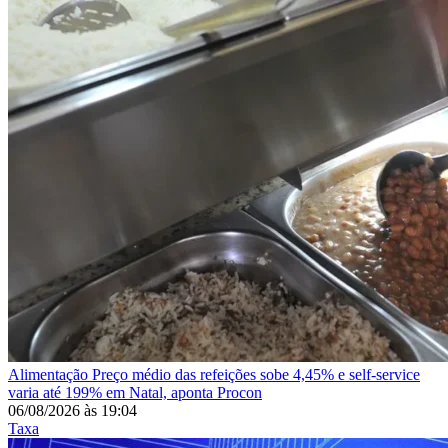
Alimentação
Preço médio das refeições sobe 4,45% e self-service
varia até 199% em Natal, aponta Procon
06/08/2026
às
19:04
Taxa