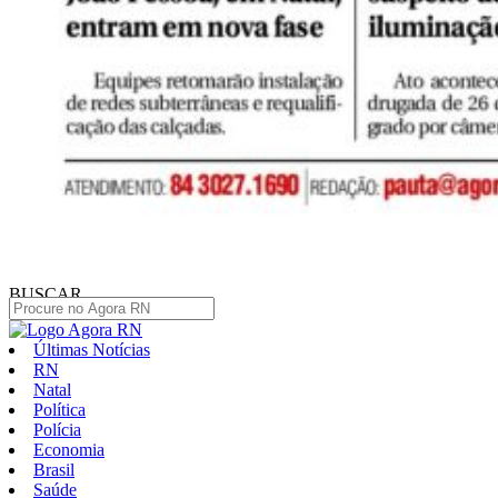
BUSCAR
Últimas Notícias
RN
Natal
Política
Polícia
Economia
Brasil
Saúde