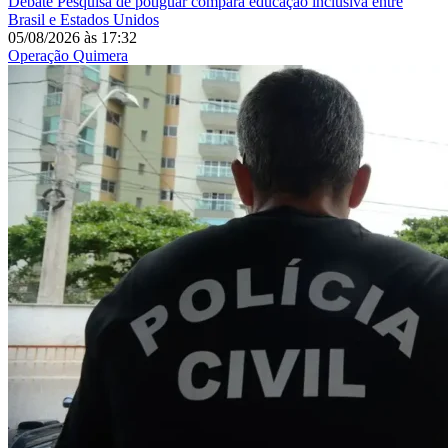
Debate
Pesquisa de potiguar compara educação inclusiva entre
Brasil e Estados Unidos
05/08/2026
às
17:32
Operação Quimera