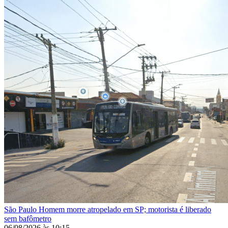
São Paulo
Homem morre atropelado em SP; motorista é liberado
sem bafômetro
06/08/2026
às
10:15