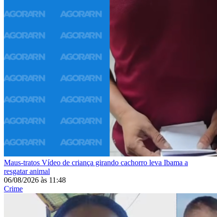
Maus-tratos
Vídeo de criança girando cachorro leva Ibama a
resgatar animal
06/08/2026
às
11:48
Crime