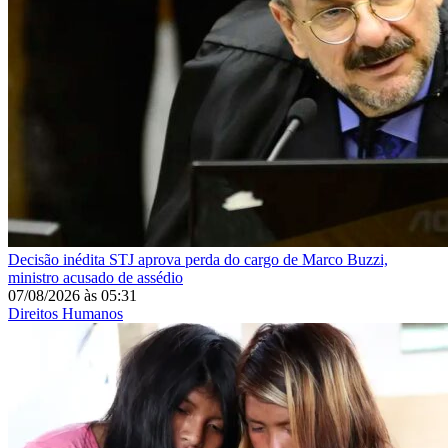
Decisão inédita
STJ aprova perda do cargo de Marco Buzzi,
ministro acusado de assédio
07/08/2026
às
05:31
Direitos Humanos