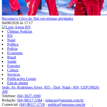
Recomeço
Circo do Tirú vai retomar atividades
04/08/2026
às
17:17
Últimas Notícias
RN
Natal
Política
Polícia
Economia
Brasil
Saúde
Esportes
Cultura
Serviços
Publicações Legais
Edição digital
Sede: Av. Rodrigues Alves, 955 - Tirol, Natal - RN, CEP:59020-
200
Telefone:
(84) 3027-1690
Redação:
(84) 98117-5384
-
redacao@agorarn.com.br
Comercial:
(84) 98117-1718
-
publica@agorarn.com.br