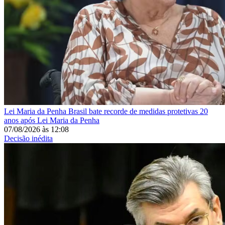
Lei Maria da Penha
Brasil bate recorde de medidas protetivas 20
anos após Lei Maria da Penha
07/08/2026
às
12:08
Decisão inédita