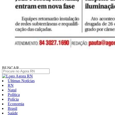
BUSCAR
Últimas Notícias
RN
Natal
Política
Polícia
Economia
Brasil
Saúde