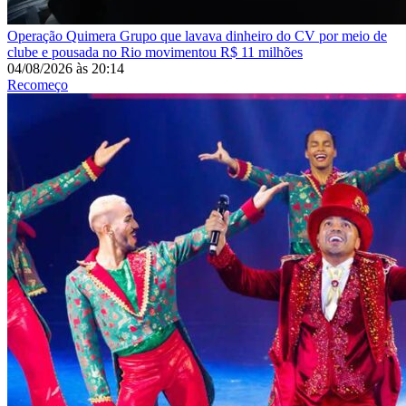
Operação Quimera
Grupo que lavava dinheiro do CV por meio de
clube e pousada no Rio movimentou R$ 11 milhões
04/08/2026
às
20:14
Recomeço