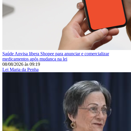
Saúde
Anvisa libera Shopee para anunciar e comercializar
medicamentos após mudança na lei
08/08/2026
às
09:19
Lei Maria da Penha