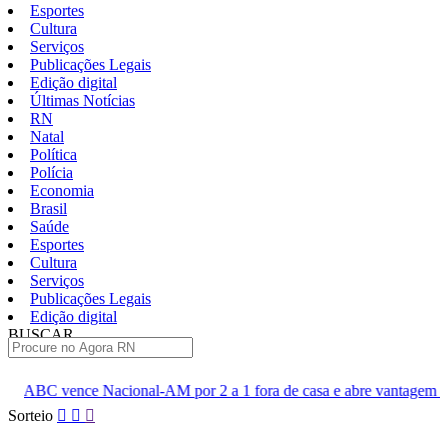
Esportes
Cultura
Serviços
Publicações Legais
Edição digital
Últimas Notícias
RN
Natal
Política
Polícia
Economia
Brasil
Saúde
Esportes
Cultura
Serviços
Publicações Legais
Edição digital
BUSCAR
ÚLTIMAS
nal-AM por 2 a 1 fora de casa e abre vantagem nas quartas
Ci
Pular
Sorteio
para
o